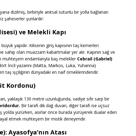
na dizilmiş, birbiriyle anıtsal sütunlu bir yolla bağlanan
z şaheserler şunlardır:
ilisesi) ve Melekli Kapı
 büyük yapıdır. Kilisenin giriş kapısının taş kemerleri
eme sahip olan muazzam kabartmalar yer alır. Kapının sağ ve
nan muhteşem endamlarıyla baş melekler
Cebrail (Gabriel)
 dört İncil yazarını (Matta, Markos, Luka, Yuhanna)
ri taş işçiliğinin dünyadaki en naif örneklerindendir.
çit Kordonu)
layan, yaklaşık 130 metre uzunluğunda, vadiye sıfır sarp bir
oridordur.
Bir tarafı dik dağ duvarı, diğer tarafı ise uçsuz
ş yolda yürürken, asırlar önce burada yürüyerek dualar eden
i hayal etmek muhteşem bir mistik deneyimdir.
se): Ayasofya’nın Atası