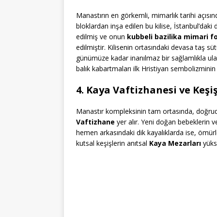
Manastırın en görkemli, mimarlık tarihi açısın
bloklardan inşa edilen bu kilise, İstanbul’d
edilmiş ve onun
kubbeli bazilika mimari f
edilmiştir. Kilisenin ortasındaki devasa taş sü
günümüze kadar inanılmaz bir sağlamlıkla ula
balık kabartmaları ilk Hristiyan sembolizminin p
4. Kaya Vaftizhanesi ve Keşi
Manastır kompleksinin tam ortasında, doğrudan
Vaftizhane
yer alır. Yeni doğan bebeklerin v
hemen arkasındaki dik kayalıklarda ise, ömürl
kutsal keşişlerin anıtsal
Kaya Mezarları
yükse