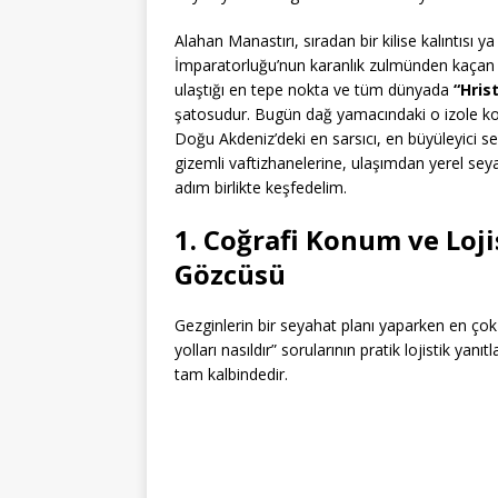
Alahan Manastırı, sıradan bir kilise kalıntısı 
İmparatorluğu’nun karanlık zulmünden kaçan ilk
ulaştığı en tepe nokta ve tüm dünyada
“Hris
şatosudur. Bugün dağ yamacındaki o izole kon
Doğu Akdeniz’deki en sarsıcı, en büyüleyici se
gizemli vaftizhanelerine, ulaşımdan yerel seya
adım birlikte keşfedelim.
1. Coğrafi Konum ve Loji
Gözcüsü
Gezginlerin bir seyahat planı yaparken en ço
yolları nasıldır” sorularının pratik lojistik yan
tam kalbindedir.