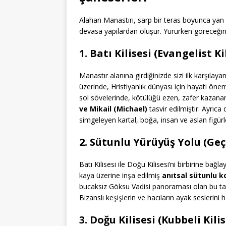
Alahan Manastırı, sarp bir teras boyunca yan ya
devasa yapılardan oluşur. Yürürken göreceğini
1. Batı Kilisesi (Evangelist K
Manastır alanına girdiğinizde sizi ilk karşılayan
üzerinde, Hristiyanlık dünyası için hayati ön
sol sövelerinde, kötülüğü ezen, zafer kaza
ve Mikail (Michael)
tasvir edilmiştir. Ayrıca
simgeleyen kartal, boğa, insan ve aslan figürle
2. Sütunlu Yürüyüş Yolu (Ge
Batı Kilisesi ile Doğu Kilisesi’ni birbirine bağ
kaya üzerine inşa edilmiş
anıtsal sütunlu k
bucaksız Göksu Vadisi panoraması olan bu ta
Bizanslı keşişlerin ve hacıların ayak seslerin
3. Doğu Kilisesi (Kubbeli Kili