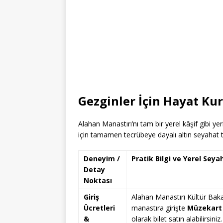
Gezginler İçin Hayat Ku
Alahan Manastırı’nı tam bir yerel kâşif gibi y
için tamamen tecrübeye dayalı altın seyahat t
Deneyim /
Pratik Bilgi ve Yerel Seya
Detay
Noktası
Giriş
Alahan Manastırı Kültür Baka
Ücretleri
manastıra girişte
Müzekart 
&
olarak bilet satın alabilirsiniz.