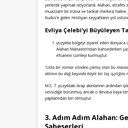
yerlerde yapmak istiyorlardı. Alahan, etrafını
muazzam bir inziva ve tarikat merkezi haline
Kudüs’e giden Hristiyan seyyahların yol üstün
Evliya Çelebi’yi Büyüleyen T
yüzyılda bölgeyi ziyaret eden dünyaca
Alahan Manastırı’ndan bahsederken şaşk
efsanevi cümleyi kurmuştur:
“Usta bir mimar elinden çıkmış olan bu manast
aklının bu dağ başında böyle bir taş işçiliğini 
M.S. 7. yüzyıldaki Arap akınlarının ardından iş
sessizliğe bürünmüş ancak o devasa kaya te
yapılarından biri olmuştur.
3. Adım Adım Alahan: Ge
Şaheserleri