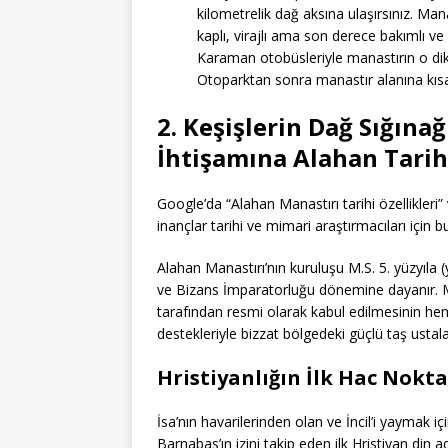
kilometrelik dağ aksına ulaşırsınız. Ma
kaplı, virajlı ama son derece bakımlı v
Karaman otobüsleriyle manastırın o dik 
Otoparktan sonra manastır alanına kısa 
2. Keşişlerin Dağ Sığın
İhtişamına Alahan Tarih
Google’da “Alahan Manastırı tarihi özellikleri” 
inançlar tarihi ve mimari araştırmacıları için 
Alahan Manastırı’nın kuruluşu M.S. 5. yüzyıla (y
ve Bizans İmparatorluğu dönemine dayanır. 
tarafından resmi olarak kabul edilmesinin h
destekleriyle bizzat bölgedeki güçlü taş ustalar
Hristiyanlığın İlk Hac Nokt
İsa’nın havarilerinden olan ve İncil’i yaymak 
Barnabas’ın izini takip eden ilk Hristiyan din 