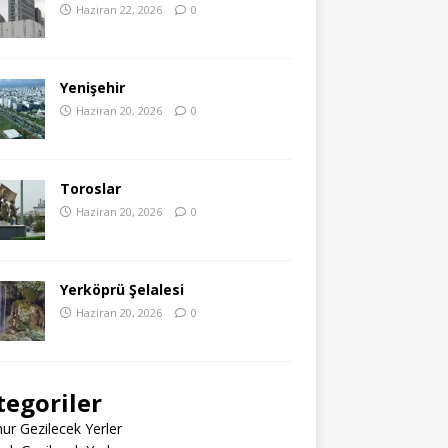
Haziran 22, 2026
0
Yenişehir
Haziran 20, 2026
0
Toroslar
Haziran 20, 2026
0
Yerköprü Şelalesi
Haziran 20, 2026
0
tegoriler
r Gezilecek Yerler