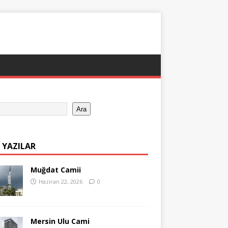
Ara
 YAZILAR
Muğdat Camii
Haziran 22, 2026
0
Mersin Ulu Cami