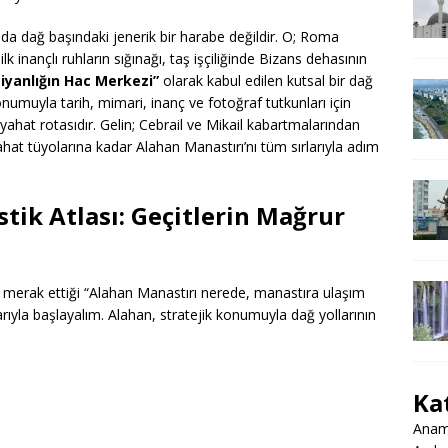
ya da dağ başındaki jenerik bir harabe değildir. O; Roma
 inançlı ruhların sığınağı, taş işçiliğinde Bizans dehasının
tiyanlığın Hac Merkezi”
olarak kabul edilen kutsal bir dağ
umuyla tarih, mimari, inanç ve fotoğraf tutkunları için
yahat rotasıdır. Gelin; Cebrail ve Mikail kabartmalarından
hat tüyolarına kadar Alahan Manastırı’nı tüm sırlarıyla adım
stik Atlası: Geçitlerin Mağrur
k merak ettiği “Alahan Manastırı nerede, manastıra ulaşım
ıtlarıyla başlayalım. Alahan, stratejik konumuyla dağ yollarının
Ka
Anamu