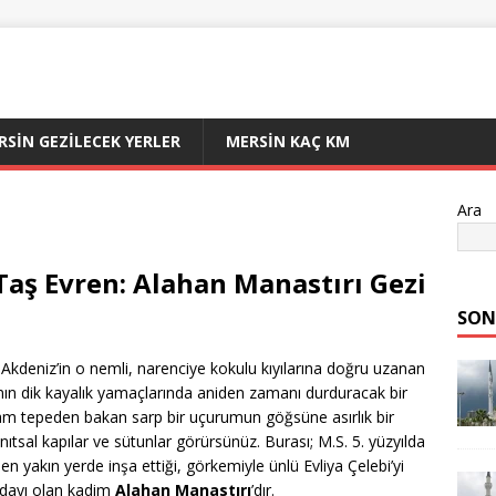
RSIN GEZILECEK YERLER
MERSIN KAÇ KM
Ara
Taş Evren: Alahan Manastırı Gezi
SON
p Akdeniz’in o nemli, narenciye kokulu kıyılarına doğru uzanan
sının dik kayalık yamaçlarında aniden zamanı durduracak bir
 tam tepeden bakan sarp bir uçurumun göğsüne asırlık bir
nıtsal kapılar ve sütunlar görürsünüz. Burası; M.S. 5. yüzyılda
 en yakın yerde inşa ettiği, görkemiyle ünlü Evliya Çelebi’yi
dayı olan kadim
Alahan Manastırı
’dır.