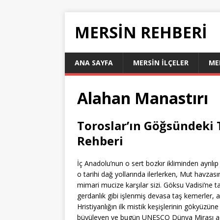
MERSIN REHBERI
ANA SAYFA
MERSIN İLÇELER
ME
Alahan Manastırı
Toroslar’ın Göğsündeki 
Rehberi
İç Anadolu’nun o sert bozkır ikliminden ayrılı
o tarihi dağ yollarında ilerlerken, Mut havza
mimari mucize karşılar sizi. Göksu Vadisi’ne
gerdanlık gibi işlenmiş devasa taş kemerler, a
Hristiyanlığın ilk mistik keşişlerinin gökyüzüne
büyüleyen ve bugün UNESCO Dünya Mirası a