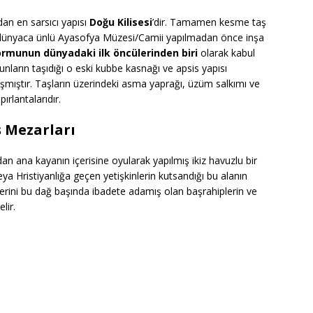
dan en sarsıcı yapısı
Doğu Kilisesi
’dir. Tamamen kesme taş
aki dünyaca ünlü Ayasofya Müzesi/Camii yapılmadan önce inşa
ormunun dünyadaki ilk öncülerinden biri
olarak kabul
tunların taşıdığı o eski kubbe kasnağı ve apsis yapısı
şmıştır. Taşların üzerindeki asma yaprağı, üzüm salkımı ve
ırlantalarıdır.
ş Mezarları
 ana kayanın içerisine oyularak yapılmış ikiz havuzlu bir
eya Hristiyanlığa geçen yetişkinlerin kutsandığı bu alanın
erini bu dağ başında ibadete adamış olan başrahiplerin ve
lir.