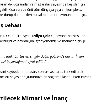
 saran dik uçurumlar ve mağaralar sayesinde keşişler için
 geldi. Kısa sürede ünü tüm dünyaya yayılan kompleks,
de durup dua ettikleri kutsal bir hac istasyonuna dönüştü.
aş Dehası
 ünlü Osmanlı seyyahı
Evliya Çelebi
, Seyahatname’sinde
ınlığını ve hayranlığını gizleyememiş ve manastır için şu
ır, sanki bir taş evren gibi dağın göğsünde durur. İnsan
nasıl başardığına hayret edilir.”
levini kaybeden manastır, sonraki asırlarda terk edilerek
melleri sayesinde günümüze en sağlam ulaşan Erken Bizans
zilecek Mimari ve İnanç