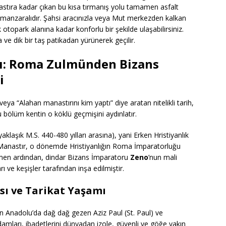
nastıra kadar çıkan bu kısa tırmanış yolu tamamen asfalt
e manzaralıdır. Şahsi aracınızla veya Mut merkezden kalkan
otopark alanına kadar konforlu bir şekilde ulaşabilirsiniz.
ve dik bir taş patikadan yürünerek geçilir.
ağı: Roma Zulmünden Bizans
i
veya “Alahan manastırını kim yaptı” diye aratan nitelikli tarih,
bu bölüm kentin o köklü geçmişini aydınlatır.
aklaşık M.S. 440-480 yılları arasına), yani Erken Hristiyanlık
Manastır, o dönemde Hristiyanlığın Roma İmparatorluğu
emen ardından, dindar Bizans İmparatoru
Zeno
’nun mali
ı ve keşişler tarafından inşa edilmiştir.
ası ve Tarikat Yaşamı
için Anadolu’da dağ dağ gezen Aziz Paul (St. Paul) ve
adamları, ibadetlerini dünyadan izole, güvenli ve göğe yakın