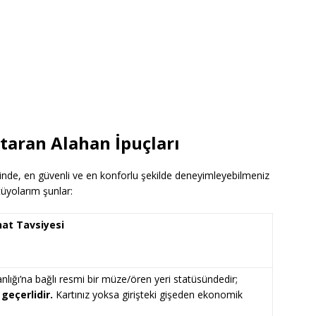
rtaran Alahan İpuçları
erinde, en güvenli ve en konforlu şekilde deneyimleyebilmeniz
üyolarım şunlar:
hat Tavsiyesi
nlığı’na bağlı resmi bir müze/ören yeri statüsündedir;
geçerlidir.
Kartınız yoksa girişteki gişeden ekonomik