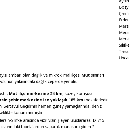
Aydın
Bozya
Çamlı
Erdem
Mers
Mersi
Mersi
Silif
Tarsu
Unca
ayısı ambarı olan dağlık ve mikroklimal ilçesi
Mut
sınırları
lunun yakınındaki dağlık çeperde yer alır.
stır;
Mut ilçe merkezine 24 km
, kuzey komşusu
sin şehir merkezine ise yaklaşık 185 km
mesafededir.
ihi Sertavul Geçidi’nin hemen güney yamaçlarında, deniz
eklikte konumlanmıştır.
sin/Silifke arasında vızır vızır işleyen uluslararası D-715
civarındaki tabelalardan saparak manastıra giden 2