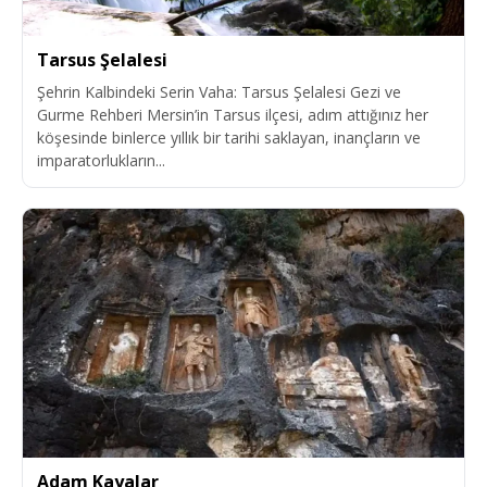
Tarsus Şelalesi
Şehrin Kalbindeki Serin Vaha: Tarsus Şelalesi Gezi ve
Gurme Rehberi Mersin’in Tarsus ilçesi, adım attığınız her
köşesinde binlerce yıllık bir tarihi saklayan, inançların ve
imparatorlukların...
Adam Kayalar