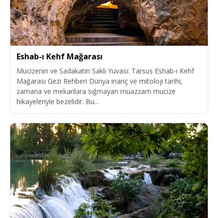
Eshab-ı Kehf Mağarası
Mucizenin ve Sadakatin Saklı Yuvası: Tarsus Eshab-ı Kehf
Mağarası Gezi Rehberi Dünya inanç ve mitoloji tarihi,
zamana ve mekanlara sığmayan muazzam mucize
hikayeleriyle bezelidir. Bu...