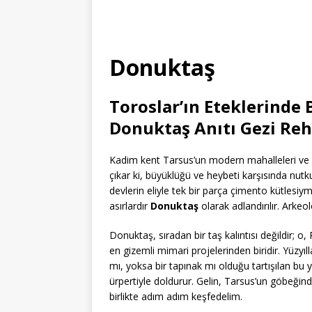
Donuktaş
Toroslar’ın Eteklerinde 
Donuktaş Anıtı Gezi Reh
Kadim kent Tarsus’un modern mahalleleri ve so
çıkar ki, büyüklüğü ve heybeti karşısında nutk
devlerin eliyle tek bir parça çimento kütlesiy
asırlardır
Donuktaş
olarak adlandırılır. Arkeo
Donuktaş, sıradan bir taş kalıntısı değildir; 
en gizemli mimari projelerinden biridir. Yüzy
mı, yoksa bir tapınak mı olduğu tartışılan bu y
ürpertiyle doldurur. Gelin, Tarsus’un göbeğind
birlikte adım adım keşfedelim.