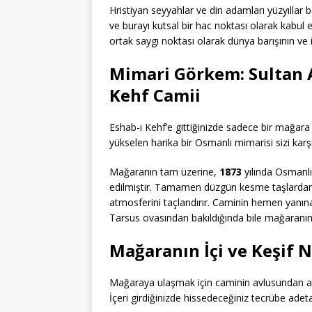
Hristiyan seyyahlar ve din adamları yüzyıllar
ve burayı kutsal bir hac noktası olarak kabul et
ortak saygı noktası olarak dünya barışının v
Mimari Görkem: Sultan A
Kehf Camii
Eshab-ı Kehf’e gittiğinizde sadece bir mağa
yükselen harika bir Osmanlı mimarisi sizi karşı
Mağaranın tam üzerine,
1873
yılında Osmanlı
edilmiştir. Tamamen düzgün kesme taşlardan 
atmosferini taçlandırır. Caminin hemen yanı
Tarsus ovasından bakıldığında bile mağaranın y
Mağaranın İçi ve Keşif N
Mağaraya ulaşmak için caminin avlusundan aş
İçeri girdiğinizde hissedeceğiniz tecrübe adeta