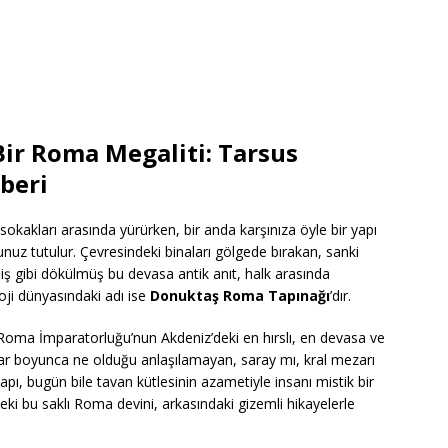
Bir Roma Megaliti: Tarsus
beri
kakları arasında yürürken, bir anda karşınıza öyle bir yapı
unuz tutulur. Çevresindeki binaları gölgede bırakan, sanki
miş gibi dökülmüş bu devasa antik anıt, halk arasında
loji dünyasındaki adı ise
Donuktaş Roma Tapınağı
’dır.
o, Roma İmparatorluğu’nun Akdeniz’deki en hırslı, en devasa ve
ıllar boyunca ne olduğu anlaşılamayan, saray mı, kral mezarı
apı, bugün bile tavan kütlesinin azametiyle insanı mistik bir
eki bu saklı Roma devini, arkasındaki gizemli hikayelerle