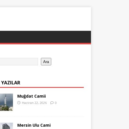
Ara
 YAZILAR
Muğdat Camii
Haziran 22, 2026
0
Mersin Ulu Cami