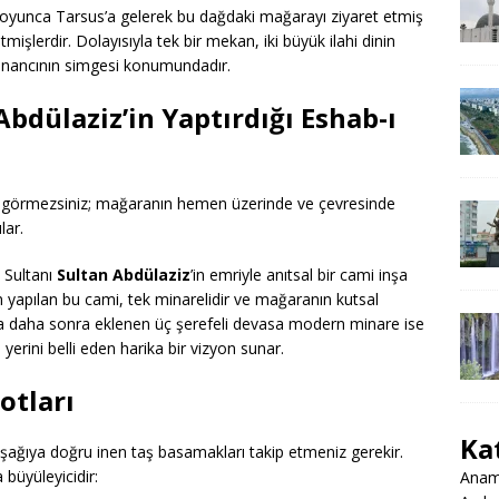
 boyunca Tarsus’a gelerek bu dağdaki mağarayı ziyaret etmiş
mişlerdir. Dolayısıyla tek bir mekan, iki büyük ilahi dinin
e inancının simgesi konumundadır.
bdülaziz’in Yaptırdığı Eshab-ı
ra görmezsiniz; mağaranın hemen üzerinde ve çevresinde
lar.
 Sultanı
Sultan Abdülaziz
’in emriyle anıtsal bir cami inşa
yapılan bu cami, tek minarelidir ve mağaranın kutsal
na daha sonra eklenen üç şerefeli devasa modern minare ise
erini belli eden harika bir vizyon sunar.
otları
Ka
ağıya doğru inen taş basamakları takip etmeniz gerekir.
 büyüleyicidir:
Anamu