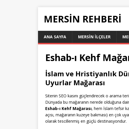
MERSIN REHBERI
ANA SAYFA
MERSIN İLÇELER
ME
Eshab-ı Kehf Mağa
İslam ve Hristiyanlık D
Uyurlar Mağarası
Sitenin SEO kasını güçlendirecek o arama teri
Dünyada bu mağaranın nerede olduğuna dair Efe
Eshab-ı Kehf Mağarası
, hem İslam tefsir k
açısı, mağaranın kuzeye bakması) en çok uya
olarak tescillenmiş en güçlü destinasyondur.