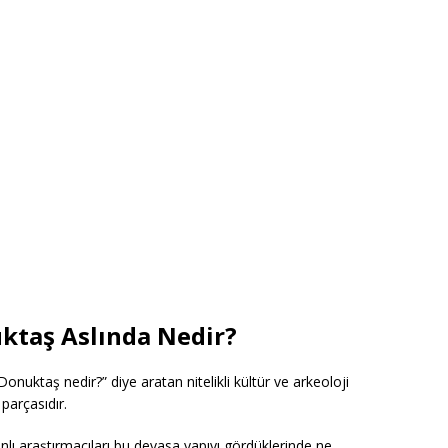
uktaş Aslında Nedir?
nuktaş nedir?” diye aratan nitelikli kültür ve arkeoloji
parçasıdır.
nlı araştırmacıları bu devasa yapıyı gördüklerinde ne