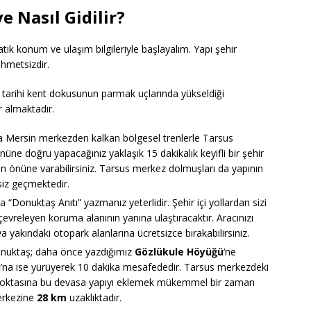
 Nasıl Gidilir?
ratik konum ve ulaşım bilgileriyle başlayalım. Yapı şehir
hmetsizdir.
 tarihi kent dokusunun parmak uçlarında yükseldiği
er almaktadır.
 Mersin merkezden kalkan bölgesel trenlerle Tarsus
üne doğru yapacağınız yaklaşık 15 dakikalık keyifli bir şehir
nın önüne varabilirsiniz. Tarsus merkez dolmuşları da yapının
siz geçmektedir.
“Donuktaş Anıtı” yazmanız yeterlidir. Şehir içi yollardan sizi
evreleyen koruma alanının yanına ulaştıracaktır. Aracınızı
 yakındaki otopark alanlarına ücretsizce bırakabilirsiniz.
uktaş; daha önce yazdığımız
Gözlükule Höyüğü
‘ne
u
’na ise yürüyerek 10 dakika mesafededir. Tarsus merkezdeki
a noktasına bu devasa yapıyı eklemek mükemmel bir zaman
erkezine
28 km
uzaklıktadır.