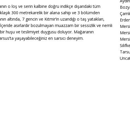
Aydın
n o loş ve serin kalbine doğru indikçe dışarıdaki tüm
Bozya
klaşık 300 metrekarelik bir alana sahip ve 3 bölümden
Çamlı
ın altında, 7 gencin ve Kıtmir’in uzandığı o taş yatakları,
Erdem
. İçeride asırlardır bozulmayan muazzam bir sessizlik ve nemli
Mers
z bir huşu ve teslimiyet duygusu doluyor. Mağaranın
Mersi
sus’ta yaşayabileceğiniz en sarsıcı deneyim.
Mersi
Silif
Tarsu
Unca