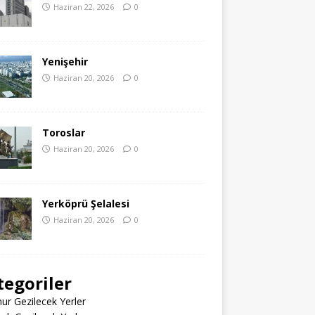
Haziran 22, 2026
0
Yenişehir
Haziran 20, 2026
0
Toroslar
Haziran 20, 2026
0
Yerköprü Şelalesi
Haziran 20, 2026
0
tegoriler
r Gezilecek Yerler