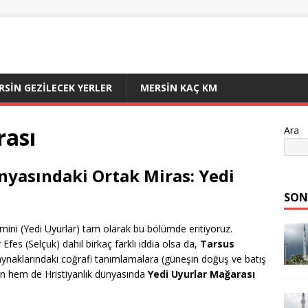
RSIN GEZILECEK YERLER
MERSIN KAÇ KM
rası
Ara
ünyasındaki Ortak Miras: Yedi
SON
mini (Yedi Uyurlar) tam olarak bu bölümde eritiyoruz.
s (Selçuk) dahil birkaç farklı iddia olsa da,
Tarsus
aynaklarındaki coğrafi tanımlamalara (güneşin doğuş ve batış
n hem de Hristiyanlık dünyasında
Yedi Uyurlar Mağarası