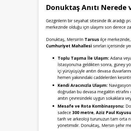
Donuktaş Anıtı Nerede ve
Gezginlerin bir seyahat sitesinde ilk aradığı p
merkezinde olduğu için ulaşımı son derece za
Donuktaş, Mersin’in
Tarsus
ilçe merkezinde,
Cumhuriyet Mahallesi
sınırları içerisinde y
Toplu Taşıma İle Ulaşım:
Adana veya
İstasyonu’na geldikten sonra, güney yön
içi yürüyüşüyle anıtın devasa duvarları
hemen yakınındaki caddelerden kesinti
Kendi Aracınızla Ulaşım:
Navigasyona 
doğrudan bu devasa megalitin etrafını ç
anıtın çevresindeki uygun sokaklara veya
Mesafe ve Rota Kombinasyonu:
Don
sadece
300 metre
,
Aziz Paul Kuyus
tarih ve arkeoloji turunuzun tam ort
yönetimidir. Donuktaş, Mersin şehir m