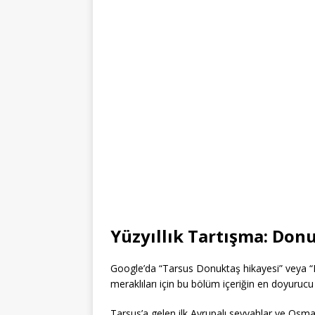
Yüzyıllık Tartışma: Don
Google’da “Tarsus Donuktaş hikayesi” veya “Do
meraklıları için bu bölüm içeriğin en doyurucu 
Tarsus’a gelen ilk Avrupalı seyyahlar ve Osma