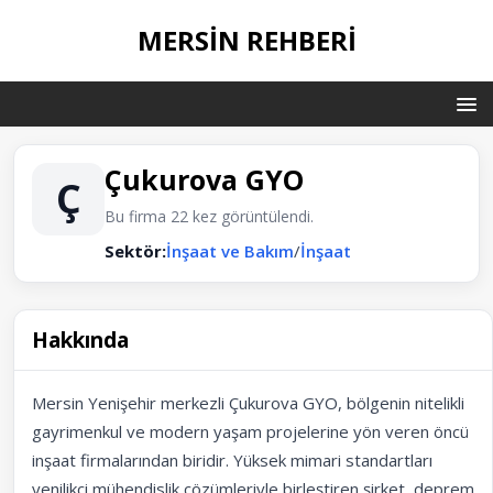
MERSIN REHBERI
Çukurova GYO
Ç
Bu firma 22 kez görüntülendi.
Sektör:
İnşaat ve Bakım
/
İnşaat
Hakkında
Mersin Yenişehir merkezli Çukurova GYO, bölgenin nitelikli
gayrimenkul ve modern yaşam projelerine yön veren öncü
inşaat firmalarından biridir. Yüksek mimari standartları
yenilikçi mühendislik çözümleriyle birleştiren şirket, deprem