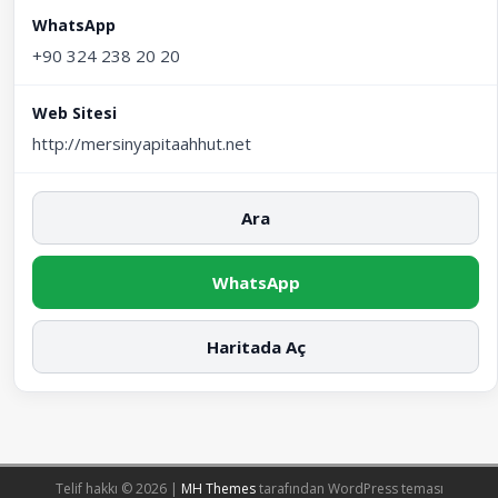
WhatsApp
+90 324 238 20 20
Web Sitesi
http://mersinyapitaahhut.net
Ara
WhatsApp
Haritada Aç
Telif hakkı © 2026 |
MH Themes
tarafından WordPress teması