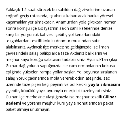
Yaklaşık 1.5 saat sürecek bu sahilden dağ zirvelerine uzanan
coğrafi geçiş rotasında, iştahınızı kabartacak harika yöresel
kaçamaklar yer almaktadır. Anamur’dan yola çıktıktan hemen
sonra komşu ilçe Bozyazı’nın sakin sahil kafelerinde denize
karşı bir yorgunluk kahvesi içebilir, yol kenarlarındaki
tezgahlardan tescilli kokulu Anamur muzundan satın
alabilirsiniz. Aydıncık ilçe merkezine geldiğinizde ise liman
çevresindeki salaş balıkçılarda taze Akdeniz balıklarını ve
meşhur kaya koruğu salatasını tadabilirsiniz. Aydıncık’tan çıkıp
Gülnar dağ yoluna saptığınızda ise çam ormanlarının kokusu
eşliğinde yükselen rampa yollar başlar. Yol boyunca sıralanan
salaş Yörük çadırlarında mola vererek odun ateşinde, sac
üzerinde taze pişen keçi peynirli ve bol kekikli
yayla sıkmasını
yiyebilir, köpüklü yayık ayranıyla enerjinizi tazeleyebilirsiniz.
Gülnar ilçe merkezine ulaştığınızda ise meşhur tescilli
Gülnar
Bademi
ve yörenin meşhur kuru yayla nohutlarından paket
paket almayı unutmayın.