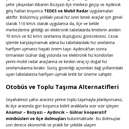
şehir çıkışından itibaren Bozyazı ilçe merkezi geçişi ve Aydıncık
giriş hatları boyunca
TEDES ve Mobil Radar
uygulamaları
aktiftir. Bölünmüş yoldaki yasal hız sınırı binek araçlar için genel
olarak 110 km/s olarak uygulansa da, ilçe ve belde
merkezlerine girildiği an elektronik tabelalarda limitlerin aniden
70 km/s ve 82 km/s sınırlarına düştüğünü göreceksiniz. Cezai
işlemle karşılaşmamak adına bu tabelalardaki hız sınırlarına
harfiyen uymanız hayati önem taşır. Aydıncık’tan sonra
tırmanılan Gülnar dağ yolunda ise elektronik hız koridorları
yerini mobil radar araçlarına ve keskin viraj içi doğal hız
sınırlamalarına bırakır. Sürüş güvenliği açısından dağ yollarındaki
uyarı tabelalarına harfiyen uymak kritik bir öneme sahiptir.
Otobüs ve Toplu Taşıma Alternatifleri
Seyahatinizi şahsi aracınız yerine toplu taşımayla planlıyorsanız,
iki ilçe arasında gün boyunca belirli aralıklarla vızır vızır işleyen
Anamur – Bozyazı – Aydıncık – Gülnar kooperatif
minibüsleri ve ilçe dolmuşları
bulunmaktadır. Bu dolmuşlar
son derece ekonomik ve pratik bir şekilde ulaşım