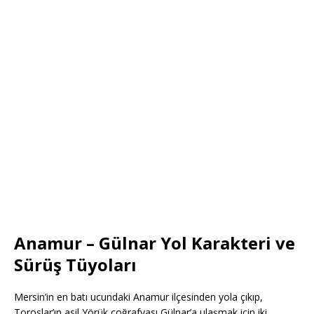
Anamur – Gülnar Yol Karakteri ve
Sürüş Tüyoları
Mersin’in en batı ucundaki Anamur ilçesinden yola çıkıp,
Toroslar’ın asil Yörük coğrafyası Gülnar’a ulaşmak için iki