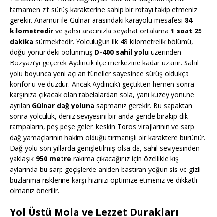
tamamen zıt sürüş karakterine sahip bir rotayı takip etmeniz
gerekir. Anamur ile Gülnar arasındaki karayolu mesafesi
84
kilometredir
ve şahsi aracınızla seyahat ortalama
1 saat 25
dakika
sürmektedir. Yolculuğun ilk 48 kilometrelik bölümü,
doğu yönündeki bölünmüş
D-400 sahil yolu
üzerinden
Bozyazı’yı geçerek Aydıncık ilçe merkezine kadar uzanır. Sahil
yolu boyunca yeni açılan tüneller sayesinde sürüş oldukça
konforlu ve düzdür. Ancak Aydıncık’ı geçtikten hemen sonra
karşınıza çıkacak olan tabelalardan sola, yani kuzey yönüne
ayrılan
Gülnar dağ yoluna
sapmanız gerekir. Bu sapaktan
sonra yolculuk, deniz seviyesini bir anda geride bırakıp dik
rampaların, peş peşe gelen keskin Toros virajlarının ve sarp
dağ yamaçlarının hakim olduğu tırmanışlı bir karaktere bürünür.
Dağ yolu son yıllarda genişletilmiş olsa da, sahil seviyesinden
yaklaşık
950 metre
rakıma çıkacağınız için özellikle kış
aylarında bu sarp geçişlerde aniden bastıran yoğun sis ve gizli
buzlanma risklerine karşı hızınızı optimize etmeniz ve dikkatli
olmanız önerilir.
Yol Üstü Mola ve Lezzet Durakları