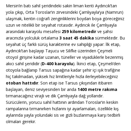
Mersin’in batı sahil şeridindeki sakin liman kenti Aydıncık’tan
yola çıkıp, Orta Toroslar’ın zirvesindeki Çamlıyayla’ya (Namrun)
ulaşmak, kentin coğrafi zenginliklerini boydan boya göreceğiniz
uzun ve nitelikli bir seyahat rotasıdır. Aydıncık ile Çamlıyayla
arasındaki karayolu mesafesi
259 kilometredir
ve şahsi
aracınızla yolculuk ortalama
3 saat 45 dakika
sürmektedir. Bu
seyahat üç farklı sürüş karakterine ev sahipliği yapar: İlk etap,
Aydıncık’tan başlayıp Taşucu ve Silifke üzerinden Çeşmeli
otoyol girişine kadar uzanan, tüneller ve viyadüklerle bezenmiş
akıcı sahil şerididir (
D-400 karayolu
). İkinci etap, Çeşmeli’den
otoyola bağlanıp Tarsus sapağına kadar şehir içi ışık trafiğine
hiç takılmadan, yüksek hız limitleriyle hızla ilerleyebileceğiniz
otoban hattıdır
. Son etap ise Tarsus çıkışından itibaren
başlayan, deniz seviyesinden bir anda
1400 metre rakıma
tırmanacağınız virajlı ve dik Çamlıyayla dağ yollarıdır.
Sürücülerin, yorucu sahil hattının ardından Toroslar’ın keskin
rampalarına tırmanırken hızlarını iyi ayarlamaları, özellikle kış
aylarında yayla yolundaki sis ve gizli buzlanmaya karşı tedbirli
olmaları gerekir.