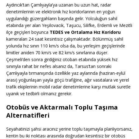
Aydıncık’tan Çamlıyayla’ya uzanan bu uzun hat, radar
denetimlerinin ve elektronik hız koridorlarının en yoğun
uygulandığı güzergahların başında gelir. Yolculuğun sahil
etabında yer alan Yeşilovacık, Taşucu, Silifke, Erdemli ve Mezitli
ilçe geçişleri boyunca
TEDES ve Ortalama Hız Koridoru
kameraları 24 saat kesintisiz çalışmaktadır. Bölünmüş sahil
yolunda hız sınırı 110 km/s olsa da, bu yerleşim geçişlerinde
limitler aniden 70 km/s ve 82 km/s sınırlarına düşer.
Çeşmeli’den sonra girdiğiniz otoban etabında yüksek hız
sınırıyla rahat bir nefes alsanız da, Tarsus’tan sonraki
Çamlıyayla tırmanışında özellikle yaz aylarında (haziran-eylül
arası) yoğunlaşan yayla göçü trafiğine, ağır vasıtalara ve yerel
trafik ekiplerinin mobil radar denetimlerine karşı mutlak suretle
uyanık ve tedbirli olmanız gerekir.
Otobüs ve Aktarmalı Toplu Taşıma
Alternatifleri
Seyahatinizi şahsi aracınız yerine toplu taşımayla planlıyorsanız,
kentin bu iki noktası arasında doğrudan kesintisiz bir otobüs