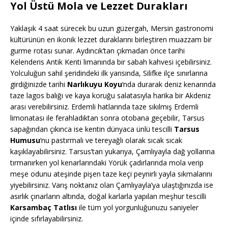
Yol Üstü Mola ve Lezzet Durakları
Yaklaşık 4 saat sürecek bu uzun güzergah, Mersin gastronomi
kültürünün en ikonik lezzet duraklarını birleştiren muazzam bir
gurme rotası sunar. Aydıncık’tan çıkmadan önce tarihi
Kelenderis Antik Kenti limanında bir sabah kahvesi içebilirsiniz.
Yolculuğun sahil şeridindeki ilk yarısında, Silifke ilçe sınırlarına
girdiğinizde tarihi
Narlıkuyu Koyu
‘nda durarak deniz kenarında
taze lagos balığı ve kaya koruğu salatasıyla harika bir Akdeniz
arası verebilirsiniz. Erdemli hatlarında taze sıkılmış Erdemli
limonatası ile ferahladıktan sonra otobana geçebilir, Tarsus
sapağından çıkınca ise kentin dünyaca ünlü tescilli
Tarsus
Humusu
‘nu pastırmalı ve tereyağlı olarak sıcak sıcak
kaşıklayabilirsiniz. Tarsus’tan yukarıya, Çamlıyayla dağ yollarına
tırmanırken yol kenarlarındaki Yörük çadırlarında mola verip
meşe odunu ateşinde pişen taze keçi peynirli yayla sıkmalarını
yiyebilirsiniz. Varış noktanız olan Çamlıyayla’ya ulaştığınızda ise
asırlık çınarların altında, doğal karlarla yapılan meşhur tescilli
Karsambaç Tatlısı
ile tüm yol yorgunluğunuzu saniyeler
içinde sıfırlayabilirsiniz.