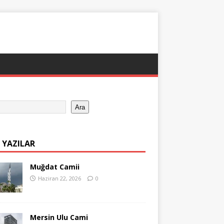
Ara
 YAZILAR
Muğdat Camii
Haziran 22, 2026
0
Mersin Ulu Cami