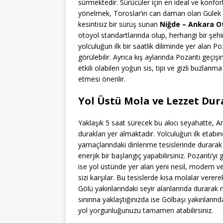
sürmektedir. Sürücüler için en ideal ve konfo
yönelmek, Toroslar’ın can damarı olan Gülek 
kesintisiz bir sürüş sunan
Niğde – Ankara Ot
otoyol standartlarında olup, herhangi bir şehir
yolculuğun ilk bir saatlik diliminde yer alan 
görülebilir. Ayrıca kış aylarında Pozantı geç
etkili olabilen yoğun sis, tipi ve gizli buzlanma 
etmesi önerilir.
Yol Üstü Mola ve Lezzet Dur
Yaklaşık 5 saat sürecek bu akıcı seyahatte, A
durakları yer almaktadır. Yolculuğun ilk etabı
yamaçlarındaki dinlenme tesislerinde durarak 
enerjik bir başlangıç yapabilirsiniz. Pozantı
ise yol üstünde yer alan yeni nesil, modern v
sizi karşılar. Bu tesislerde kısa molalar vere
Gölü yakınlarındaki seyir alanlarında durarak 
sınırına yaklaştığınızda ise Gölbaşı yakınların
yol yorgunluğunuzu tamamen atabilirsiniz.