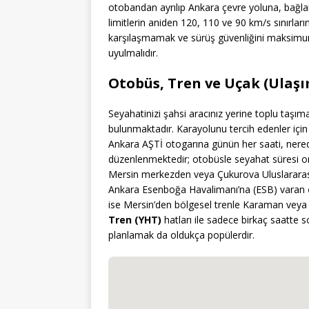
otobandan ayrılıp Ankara çevre yoluna, bağlan
limitlerin aniden 120, 110 ve 90 km/s sınırları
karşılaşmamak ve sürüş güvenliğini maksimumd
uyulmalıdır.
Otobüs, Tren ve Uçak (Ulaşım
Seyahatinizi şahsi aracınız yerine toplu taşıma
bulunmaktadır. Karayolunu tercih edenler içi
Ankara AŞTİ otogarına günün her saati, nerede
düzenlenmektedir; otobüsle seyahat süresi 
Mersin merkezden veya Çukurova Uluslararası
Ankara Esenboğa Havalimanı’na (ESB) varan
ise Mersin’den bölgesel trenle Karaman veya
Tren (YHT)
hatları ile sadece birkaç saatte 
planlamak da oldukça popülerdir.