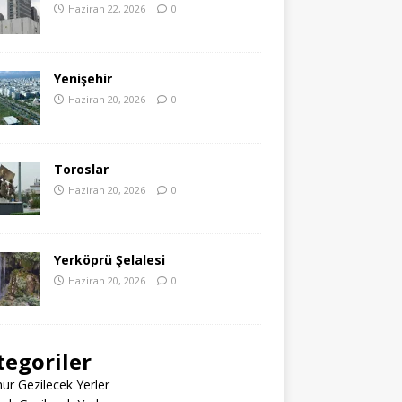
Haziran 22, 2026
0
Yenişehir
Haziran 20, 2026
0
Toroslar
Haziran 20, 2026
0
Yerköprü Şelalesi
Haziran 20, 2026
0
tegoriler
r Gezilecek Yerler