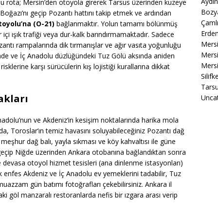
Aydın
rlu rota; Mersin’den otoyola girerek Tarsus üzerinden kuzeye
Bozya
Boğazı’nı geçip Pozantı hattını takip etmek ve ardından
Çamlı
oyolu’na (O-21)
bağlanmaktır. Yolun tamamı bölünmüş
Erdem
 içi ışık trafiği veya dur-kalk barındırmamaktadır. Sadece
Mers
Pozantı rampalarında dik tırmanışlar ve ağır vasıta yoğunluğu
Mersi
işinde ve İç Anadolu düzlüğündeki Tuz Gölü aksında aniden
Mersi
risklerine karşı sürücülerin kış lojistiği kurallarına dikkat
Silif
Tarsu
akları
Unca
nadolu’nun ve Akdeniz’in kesişim noktalarında harika mola
nda, Toroslar’ın temiz havasını soluyabileceğiniz Pozantı dağ
meşhur dağ balı, yayla sıkması ve köy kahvaltısı ile güne
’yı geçip Niğde üzerinden Ankara otobanına bağlandıktan sonra
e devasa otoyol hizmet tesisleri (ana dinlenme istasyonları)
rek enfes Akdeniz ve İç Anadolu ev yemeklerini tadabilir, Tuz
muazzam gün batımı fotoğrafları çekebilirsiniz. Ankara il
daki göl manzaralı restoranlarda nefis bir ızgara arası verip