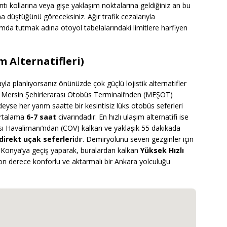
tı kollarına veya gişe yaklaşım noktalarına geldiğiniz an bu
na düştüğünü göreceksiniz. Ağır trafik cezalarıyla
a tutmak adına otoyol tabelalarındaki limitlere harfiyen
 Alternatifleri)
yla planlıyorsanız önünüzde çok güçlü lojistik alternatifler
n Mersin Şehirlerarası Otobüs Terminali’nden (MEŞOT)
yse her yarım saatte bir kesintisiz lüks otobüs seferleri
ortalama
6-7 saat
civarındadır. En hızlı ulaşım alternatifi ise
 Havalimanı’ndan (COV) kalkan ve yaklaşık 55 dakikada
direkt uçak seferleri
dir. Demiryolunu seven gezginler için
 Konya’ya geçiş yaparak, buralardan kalkan
Yüksek Hızlı
son derece konforlu ve aktarmalı bir Ankara yolculuğu