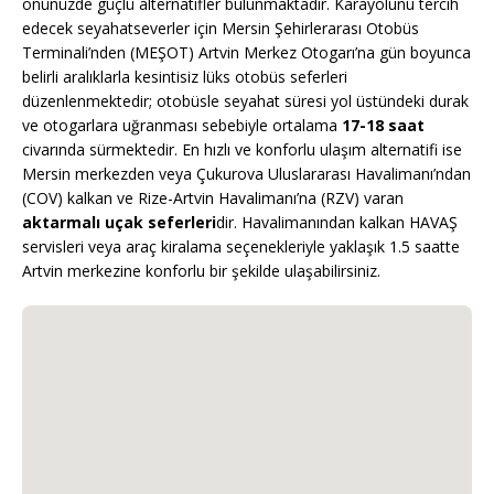
önünüzde güçlü alternatifler bulunmaktadır. Karayolunu tercih
edecek seyahatseverler için Mersin Şehirlerarası Otobüs
Terminali’nden (MEŞOT) Artvin Merkez Otogarı’na gün boyunca
belirli aralıklarla kesintisiz lüks otobüs seferleri
düzenlenmektedir; otobüsle seyahat süresi yol üstündeki durak
ve otogarlara uğranması sebebiyle ortalama
17-18 saat
civarında sürmektedir. En hızlı ve konforlu ulaşım alternatifi ise
Mersin merkezden veya Çukurova Uluslararası Havalimanı’ndan
(COV) kalkan ve Rize-Artvin Havalimanı’na (RZV) varan
aktarmalı uçak seferleri
dir. Havalimanından kalkan HAVAŞ
servisleri veya araç kiralama seçenekleriyle yaklaşık 1.5 saatte
Artvin merkezine konforlu bir şekilde ulaşabilirsiniz.