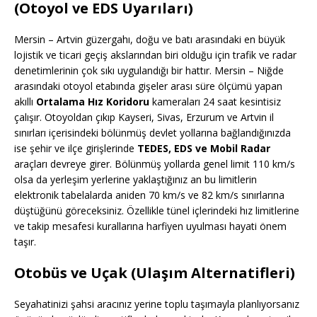
(Otoyol ve EDS Uyarıları)
Mersin – Artvin güzergahı, doğu ve batı arasındaki en büyük
lojistik ve ticari geçiş akslarından biri olduğu için trafik ve radar
denetimlerinin çok sıkı uygulandığı bir hattır. Mersin – Niğde
arasındaki otoyol etabında gişeler arası süre ölçümü yapan
akıllı
Ortalama Hız Koridoru
kameraları 24 saat kesintisiz
çalışır. Otoyoldan çıkıp Kayseri, Sivas, Erzurum ve Artvin il
sınırları içerisindeki bölünmüş devlet yollarına bağlandığınızda
ise şehir ve ilçe girişlerinde
TEDES, EDS ve Mobil Radar
araçları devreye girer. Bölünmüş yollarda genel limit 110 km/s
olsa da yerleşim yerlerine yaklaştığınız an bu limitlerin
elektronik tabelalarda aniden 70 km/s ve 82 km/s sınırlarına
düştüğünü göreceksiniz. Özellikle tünel içlerindeki hız limitlerine
ve takip mesafesi kurallarına harfiyen uyulması hayati önem
taşır.
Otobüs ve Uçak (Ulaşım Alternatifleri)
Seyahatinizi şahsi aracınız yerine toplu taşımayla planlıyorsanız