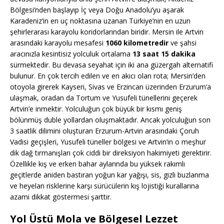
Bölgesi’nden başlayıp İç veya Doğu Anadolu’yu aşarak
Karadeniz’in en uç noktasına uzanan Türkiye’nin en uzun
şehirlerarası karayolu koridorlarından biridir. Mersin ile Artvin
arasındaki karayolu mesafesi
1060 kilometredir
ve şahsi
aracınızla kesintisiz yolculuk ortalama
13 saat 15 dakika
sürmektedir. Bu devasa seyahat için iki ana güzergah alternatifi
bulunur. En çok tercih edilen ve en akıcı olan rota; Mersin’den
otoyola girerek Kayseri, Sivas ve Erzincan üzerinden Erzurum’a
ulaşmak, oradan da Tortum ve Yusufeli tünellerini geçerek
Artvin’e inmektir. Yolculuğun çok büyük bir kısmı geniş
bölünmüş duble yollardan oluşmaktadır. Ancak yolculuğun son
3 saatlik dilimini oluşturan Erzurum-Artvin arasındaki Çoruh
Vadisi geçişleri, Yusufeli tüneller bölgesi ve Artvin’in o meşhur
dik dağ tırmanışları çok ciddi bir direksiyon hakimiyeti gerektirir.
Özellikle kış ve erken bahar aylarında bu yüksek rakımlı
geçitlerde aniden bastıran yoğun kar yağışı, sis, gizli buzlanma
ve heyelan risklerine karşı sürücülerin kış lojistiği kurallarına
azami dikkat göstermesi şarttır.
Yol Üstü Mola ve Bölgesel Lezzet