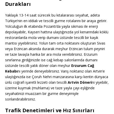
Durakları
Yaklaşık 13-14 saat sürecek bu kıtalararası seyahat, adeta
Türkiye’nin en iddialı ve tescilli gurme rotalarını bir araya getirir.
Yolculuğun ilk etabında Pozantı’da yayla sıkması ile enerji
depolayabilir, Kayseri hattına ulaştığınızda yol kenarındaki köklü
restoranlarda mola verip dumanı üstünde tescilli bir kaşık
mantısı yiyebilirsiniz. Yolun tam orta noktasını oluşturan Sivas
veya Erzincan aksında durarak meşhur Erzincan tulum peyniri
ve taze lavaşla harika bir ara mola verebilirsiniz. Erzurum
sınırlarına girdiğinizde ise cağ kebap salonlarında dumanı
üstünde tescilli yatık döner olan meşhur
Erzurum Cağ
Kebabı
nı yerinde deneyebilirsiniz. Varış noktanız olan Artvin’e
ulaştığınızda ise Çoruh Nehri manzarasına karşı kentin dünyaca
ünlü coğrafi işaretli lezzeti olan tescilli
Artvin Döneri
ni yiyebilir,
üzerine kuymak (muhlama) ve taze yayla çayı eşliğinde
seyahatinizi muazzam bir gurme deneyimiyle
sonlandırabilirsiniz.
Trafik Denetimleri ve Hız Sınırları