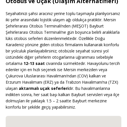
Otobüs ve Uçak (Ulaşım Alternatifleri)
Seyahatinizi şahsi aracınız yerine toplu taşımayla planlıyorsanız
iki şehir arasındaki lojistik ulaşım ağı oldukça pratiktir. Mersin
Şehirlerarası Otobüs Terminali’nden (MEŞOT) Bayburt
Şehirlerarası Otobüs Terminali’ne gün boyunca belirli aralıklarla
lüks otobüs seferleri düzenlenmektedir. Özellikle Doğu
Karadeniz yönüne giden otobüs firmalarını kullanarak konforlu
bir yolculuk planlayabilirsiniz; otobüsle seyahat süresi yol
üstündeki diğer şehirlerin otogarlarına uğranması sebebiyle
ortalama
12-13 saat
civarında sürmektedir. Havayolunu tercih
edenler için en hızlı seçenek ise Mersin merkezden veya
Çukurova Uluslararası Havalimanı’ndan (COV) kalkan ve
Erzurum Havalimanı (ERZ) ya da Trabzon Havalimanı’na (TZX)
ulaşan
aktarmalı uçak seferleri
dir. Bu havalimanlarına
indikten sonra, her saat başı kalkan Bayburt servisleri veya ilçe
dolmuşları ile yaklaşık 1.5 – 2 saatte Bayburt merkezine
konforlu bir şekilde geçiş yapabilirsiniz.