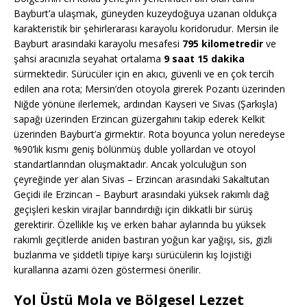
Bayburt’a ulaşmak, güneyden kuzeydoğuya uzanan oldukça
karakteristik bir şehirlerarası karayolu koridorudur. Mersin ile
Bayburt arasındaki karayolu mesafesi
795 kilometredir
ve
şahsi aracınızla seyahat ortalama
9 saat 15 dakika
sürmektedir. Sürücüler için en akıcı, güvenli ve en çok tercih
edilen ana rota; Mersin’den otoyola girerek Pozantı üzerinden
Niğde yönüne ilerlemek, ardından Kayseri ve Sivas (Şarkışla)
sapağı üzerinden Erzincan güzergahını takip ederek Kelkit
üzerinden Bayburt’a girmektir. Rota boyunca yolun neredeyse
%90’lık kısmı geniş bölünmüş duble yollardan ve otoyol
standartlarından oluşmaktadır. Ancak yolculuğun son
çeyreğinde yer alan Sivas – Erzincan arasındaki Sakaltutan
Geçidi ile Erzincan – Bayburt arasındaki yüksek rakımlı dağ
geçişleri keskin virajlar barındırdığı için dikkatli bir sürüş
gerektirir. Özellikle kış ve erken bahar aylarında bu yüksek
rakımlı geçitlerde aniden bastıran yoğun kar yağışı, sis, gizli
buzlanma ve şiddetli tipiye karşı sürücülerin kış lojistiği
kurallarına azami özen göstermesi önerilir.
Yol Üstü Mola ve Bölgesel Lezzet