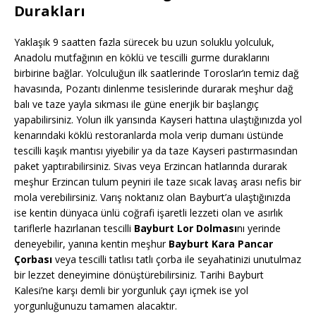
Durakları
Yaklaşık 9 saatten fazla sürecek bu uzun soluklu yolculuk,
Anadolu mutfağının en köklü ve tescilli gurme duraklarını
birbirine bağlar. Yolculuğun ilk saatlerinde Toroslar’ın temiz dağ
havasında, Pozantı dinlenme tesislerinde durarak meşhur dağ
balı ve taze yayla sıkması ile güne enerjik bir başlangıç
yapabilirsiniz. Yolun ilk yarısında Kayseri hattına ulaştığınızda yol
kenarındaki köklü restoranlarda mola verip dumanı üstünde
tescilli kaşık mantısı yiyebilir ya da taze Kayseri pastırmasından
paket yaptırabilirsiniz. Sivas veya Erzincan hatlarında durarak
meşhur Erzincan tulum peyniri ile taze sıcak lavaş arası nefis bir
mola verebilirsiniz. Varış noktanız olan Bayburt’a ulaştığınızda
ise kentin dünyaca ünlü coğrafi işaretli lezzeti olan ve asırlık
tariflerle hazırlanan tescilli
Bayburt Lor Dolması
nı yerinde
deneyebilir, yanına kentin meşhur
Bayburt Kara Pancar
Çorbası
veya tescilli tatlısı tatlı çorba ile seyahatinizi unutulmaz
bir lezzet deneyimine dönüştürebilirsiniz. Tarihi Bayburt
Kalesi’ne karşı demli bir yorgunluk çayı içmek ise yol
yorgunluğunuzu tamamen alacaktır.