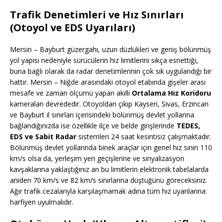
Trafik Denetimleri ve Hız Sınırları
(Otoyol ve EDS Uyarıları)
Mersin – Bayburt güzergahı, uzun düzlükleri ve geniş bölünmüş
yol yapısı nedeniyle sürücülerin hız limitlerini sıkça esnettiği,
buna bağlı olarak da radar denetimlerinin çok sık uygulandığı bir
hattır. Mersin – Niğde arasındaki otoyol etabında gişeler arası
mesafe ve zaman ölçümü yapan akıllı
Ortalama Hız Koridoru
kameraları devrededir. Otoyoldan çıkıp Kayseri, Sivas, Erzincan
ve Bayburt il sınırları içerisindeki bölünmüş devlet yollarına
bağlandığınızda ise özellikle ilçe ve belde girişlerinde
TEDES,
EDS ve Sabit Radar
sistemleri 24 saat kesintisiz çalışmaktadır.
Bölünmüş devlet yollarında binek araçlar için genel hız sınırı 110
km/s olsa da, yerleşim yeri geçişlerine ve sinyalizasyon
kavşaklarına yaklaştığınız an bu limitlerin elektronik tabelalarda
aniden 70 km/s ve 82 km/s sınırlarına düştüğünü göreceksiniz.
Ağır trafik cezalarıyla karşılaşmamak adına tüm hız uyarılarına
harfiyen uyulmalıdır.