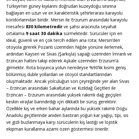
Türkiye’nin güney kıyılarını doğrudan kuzeydoğu sınırına
bağlayan en uzun ve en karakteristik şehirlerarası karayolu
koridorlarından biridir. Mersin ile Erzurum arasındaki karayolu
mesafesi
830 kilometredir
ve şahsi aracınızla seyahat
ortalama
9 saat 30 dakika
sürmektedir. Sürücüler için en
ideal, güvenli ve en çok tercih edilen ana rota; Mersin’den
otoyola girerek Pozantı üzerinden Niğde yönüne ilerlemek,
ardından Kayseri ve Sivas (Şarkışla) sapağı üzerinden İmranlı ve
Erzincan hattını takip ederek Aşkale üzerinden Erzurum’a
girmektir. Rota boyunca yolun neredeyse %90’lık kısmı geniş
bölünmüş duble yollardan ve otoyol standartlarından
oluşmaktadır. Ancak yolculuğun son çeyreğinde yer alan Sivas
– Erzincan arasındaki Sakaltutan ve Kızıldağ Geçitleri ile
Erzincan – Erzurum arasındaki yüksek rakımlı dağ geçişleri
keskin virajlar barındırdığı için dikkatli bir sürüş gerektirir.
Özellikle kış ve erken bahar aylarında bu yüksek rakımlı Doğu
Anadolu geçitlerinde aniden bastıran yoğun kar yağışı, tipi, sis
ve gizli buzlanmaya karşı sürücülerin kış lastiği ve lojistik
ekipman kurallarına azami özen göstermesi önerilir.