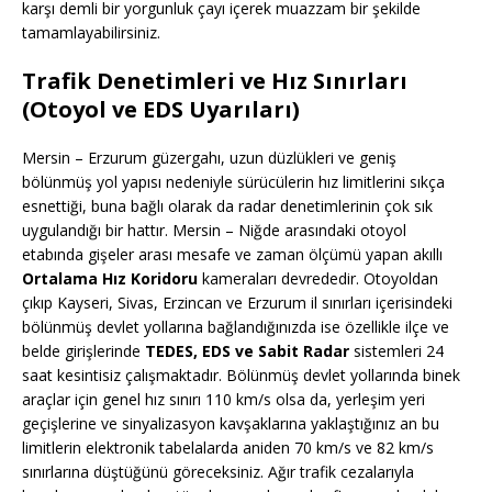
karşı demli bir yorgunluk çayı içerek muazzam bir şekilde
tamamlayabilirsiniz.
Trafik Denetimleri ve Hız Sınırları
(Otoyol ve EDS Uyarıları)
Mersin – Erzurum güzergahı, uzun düzlükleri ve geniş
bölünmüş yol yapısı nedeniyle sürücülerin hız limitlerini sıkça
esnettiği, buna bağlı olarak da radar denetimlerinin çok sık
uygulandığı bir hattır. Mersin – Niğde arasındaki otoyol
etabında gişeler arası mesafe ve zaman ölçümü yapan akıllı
Ortalama Hız Koridoru
kameraları devrededir. Otoyoldan
çıkıp Kayseri, Sivas, Erzincan ve Erzurum il sınırları içerisindeki
bölünmüş devlet yollarına bağlandığınızda ise özellikle ilçe ve
belde girişlerinde
TEDES, EDS ve Sabit Radar
sistemleri 24
saat kesintisiz çalışmaktadır. Bölünmüş devlet yollarında binek
araçlar için genel hız sınırı 110 km/s olsa da, yerleşim yeri
geçişlerine ve sinyalizasyon kavşaklarına yaklaştığınız an bu
limitlerin elektronik tabelalarda aniden 70 km/s ve 82 km/s
sınırlarına düştüğünü göreceksiniz. Ağır trafik cezalarıyla