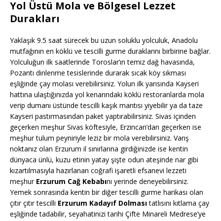
Yol Üstü Mola ve Bölgesel Lezzet
Durakları
Yaklaşık 9.5 saat sürecek bu uzun soluklu yolculuk, Anadolu
mutfağının en köklü ve tescilli gurme duraklarını birbirine bağlar.
Yolculuğun ilk saatlerinde Toroslar’ın temiz dağ havasında,
Pozantı dinlenme tesislerinde durarak sıcak köy sıkması
eşliğinde çay molası verebilirsiniz. Yolun ilk yarısında Kayseri
hattına ulaştığınızda yol kenarındaki köklü restoranlarda mola
verip dumanı üstünde tescilli kaşık mantısı yiyebilir ya da taze
Kayseri pastırmasından paket yaptırabilirsiniz. Sivas içinden
geçerken meşhur Sivas köftesiyle, Erzincan’dan geçerken ise
meşhur tulum peyniriyle leziz bir mola verebilirsiniz. Varış
noktanız olan Erzurum il sınırlarına girdiğinizde ise kentin
dünyaca ünlü, kuzu etinin yatay şişte odun ateşinde nar gibi
kızartılmasıyla hazırlanan coğrafi işaretli efsanevi lezzeti
meşhur
Erzurum Cağ Kebabı
nı yerinde deneyebilirsiniz.
Yemek sonrasında kentin bir diğer tescilli gurme harikası olan
çıtır çıtır tescilli
Erzurum Kadayıf Dolması
tatlısını kıtlama çay
eşliğinde tadabilir, seyahatinizi tarihi Çifte Minareli Medrese’ye