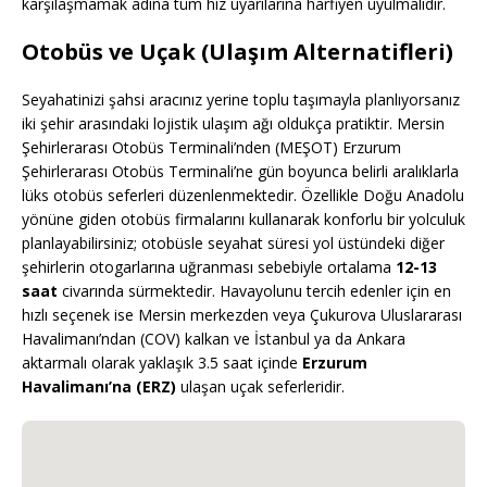
karşılaşmamak adına tüm hız uyarılarına harfiyen uyulmalıdır.
Otobüs ve Uçak (Ulaşım Alternatifleri)
Seyahatinizi şahsi aracınız yerine toplu taşımayla planlıyorsanız
iki şehir arasındaki lojistik ulaşım ağı oldukça pratiktir. Mersin
Şehirlerarası Otobüs Terminali’nden (MEŞOT) Erzurum
Şehirlerarası Otobüs Terminali’ne gün boyunca belirli aralıklarla
lüks otobüs seferleri düzenlenmektedir. Özellikle Doğu Anadolu
yönüne giden otobüs firmalarını kullanarak konforlu bir yolculuk
planlayabilirsiniz; otobüsle seyahat süresi yol üstündeki diğer
şehirlerin otogarlarına uğranması sebebiyle ortalama
12-13
saat
civarında sürmektedir. Havayolunu tercih edenler için en
hızlı seçenek ise Mersin merkezden veya Çukurova Uluslararası
Havalimanı’ndan (COV) kalkan ve İstanbul ya da Ankara
aktarmalı olarak yaklaşık 3.5 saat içinde
Erzurum
Havalimanı’na (ERZ)
ulaşan uçak seferleridir.