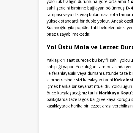
yolculuk trafiğin durumuna göre ortalama
1 
sahil şeridini birbirine bağlayan bölünmüş
D-4
rampası veya dik viraj bulunmaz; rota tamam
yüksek standartlı bir duble yoldur. Ancak özell
Susanoğlu gibi popüler tatil beldelerindeki ye
biraz uzayabilmektedir.
Yol Üstü Mola ve Lezzet Dur
Yaklaşık 1 saat sürecek bu keyifli sahil yolcu
sahipliği yapar. Yolculuğun tam ortasında yer 
ile ferahlayabilir veya dumanı üstünde taze bir
kilometresinde sizi karşılayan tarihi
Kızkales
içmek harika bir seyahat ritüelidir. Yolculuğun
önce karşılaşacağınız tarihi
Narlıkuyu Koyu
‘
balıkçılarda taze lagos balığı ve kaya koruğu s
kaşıklayarak harika bir lezzet arası verebilirsin