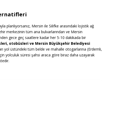
rnatifleri
la planlıyorsanız, Mersin ile Silifke arasındaki lojistik ağ
 şehir merkezinin tüm ana bulvarlarından ve Mersin
den gece geç saatlere kadar her 5-10 dakikada bir
sleri, otobüsleri ve Mersin Büyükşehir Belediyesi
rı yol üstündeki tüm belde ve mahalle otogarlarına (Erdemli,
 için yolculuk süresi şahsi araca göre biraz daha uzayarak
tedir.