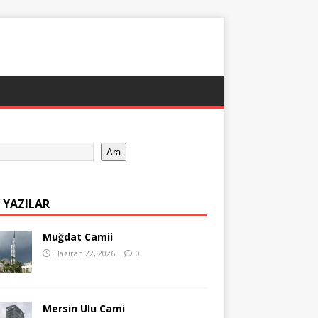
Ara
 YAZILAR
Muğdat Camii
Haziran 22, 2026
0
Mersin Ulu Cami