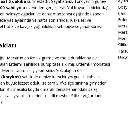
Aydın
saat 5 dakika
sürmektedir. Seyahatiniz, Türkiye’nin güney
Bozya
00 sahil yolu
üzerinden gerçekleşir. Yol boyunca hiçbir dağ
Çamlı
en palmiye ağaçları ve deniz manzarası eşliğinde uzanan
Erdem
ikle yaz aylarında ve hafta sonlarında, Kızkalesi ve
Mers
rel trafik ve kavşak yoğunlukları sebebiyle seyahat süresi
Mersi
Mersi
akları
Silif
Tarsu
Unca
luğu, Mersin’in en ikonik gurme ve mola duraklarına ev
alan Erdemli sahilinde durup taze sıkılmış Erdemli limonatası
 Mersin tantunisi yiyebilirsiniz. Yolculuğun 60.
i (Korykos)
sahilinde denize karşı bir yorgunluk kahvesi
 en büyük lezzet ödülü ise tam Silifke ilçe sınırına girmeden
dur. Bu masalsı koyda durarak deniz kenarındaki salaş
alatası yiyebilir, üzerine tescilli meşhur Silifke yoğurdunu
iz.