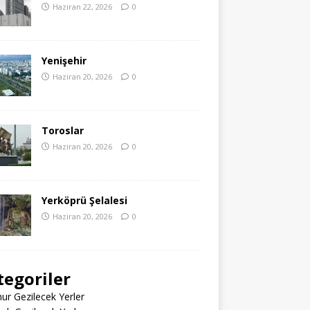
Haziran 22, 2026
0
Yenişehir
Haziran 20, 2026
0
Toroslar
Haziran 20, 2026
0
Yerköprü Şelalesi
Haziran 20, 2026
0
tegoriler
r Gezilecek Yerler