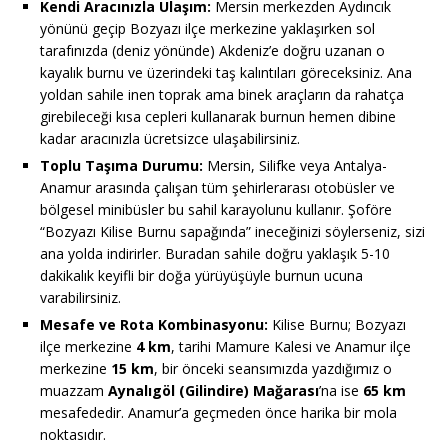
Kendi Aracınızla Ulaşım:
Mersin merkezden Aydıncık
yönünü geçip Bozyazı ilçe merkezine yaklaşırken sol
tarafınızda (deniz yönünde) Akdeniz’e doğru uzanan o
kayalık burnu ve üzerindeki taş kalıntıları göreceksiniz. Ana
yoldan sahile inen toprak ama binek araçların da rahatça
girebileceği kısa cepleri kullanarak burnun hemen dibine
kadar aracınızla ücretsizce ulaşabilirsiniz.
Toplu Taşıma Durumu:
Mersin, Silifke veya Antalya-
Anamur arasında çalışan tüm şehirlerarası otobüsler ve
bölgesel minibüsler bu sahil karayolunu kullanır. Şoföre
“Bozyazı Kilise Burnu sapağında” ineceğinizi söylerseniz, sizi
ana yolda indirirler. Buradan sahile doğru yaklaşık 5-10
dakikalık keyifli bir doğa yürüyüşüyle burnun ucuna
varabilirsiniz.
Mesafe ve Rota Kombinasyonu:
Kilise Burnu; Bozyazı
ilçe merkezine
4 km
, tarihi Mamure Kalesi ve Anamur ilçe
merkezine
15 km
, bir önceki seansımızda yazdığımız o
muazzam
Aynalıgöl (Gilindire) Mağarası
’na ise
65 km
mesafededir. Anamur’a geçmeden önce harika bir mola
noktasıdır.