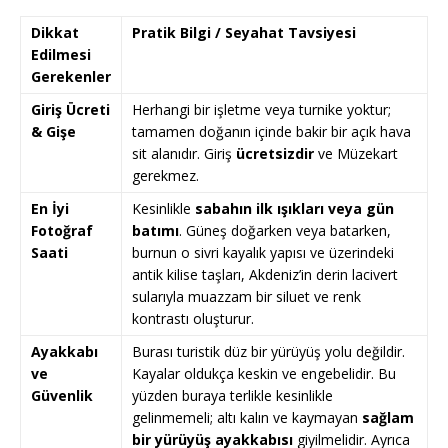
Dikkat
Pratik Bilgi / Seyahat Tavsiyesi
Edilmesi
Gerekenler
Giriş Ücreti
Herhangi bir işletme veya turnike yoktur;
& Gişe
tamamen doğanın içinde bakir bir açık hava
sit alanıdır. Giriş
ücretsizdir
ve Müzekart
gerekmez.
En İyi
Kesinlikle
sabahın ilk ışıkları veya gün
Fotoğraf
batımı
. Güneş doğarken veya batarken,
Saati
burnun o sivri kayalık yapısı ve üzerindeki
antik kilise taşları, Akdeniz’in derin lacivert
sularıyla muazzam bir siluet ve renk
kontrastı oluşturur.
Ayakkabı
Burası turistik düz bir yürüyüş yolu değildir.
ve
Kayalar oldukça keskin ve engebelidir. Bu
Güvenlik
yüzden buraya terlikle kesinlikle
gelinmemeli; altı kalın ve kaymayan
sağlam
bir yürüyüş ayakkabısı
giyilmelidir. Ayrıca