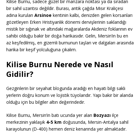
Kilise Burnu, sadece güzel bir manzara noktası ya da sıradan
bir sahil uzantısı değildir. Burası, antik çağda Mısır Kraliçesi
adına kurulan
Arsinoe
kentinin kalbi, denizden gelen korsanları
gözetleyen Erken Hristiyanlık dönemi dervişlerinin saklandığı
mistik bir sığınak ve altındaki mağaralarda Akdeniz foklarının ev
sahibi olduğu bakir bir doğa harikasıdır. Gelin, Mersin’in bu en
az keşfedilmiş, en gizemli burnunun taşları ve dalgaları arasında
harika bir keşif yolculuğuna çıkalım.
Kilise Burnu Nerede ve Nasıl
Gidilir?
Gezginlerin bir seyahat blogunda aradığı en hayati bilgi saklı
yerlerin doğru konum ve lojistik tüyolarıdır. Yapı bakir bir alanda
olduğu için bu bilgiler altın değerindedir.
Kilise Burnu, Mersin’in batı ucunda yer alan
Bozyazı
ilçe
merkezinin yaklaşık
4-5 km
doğusunda, Mersin-Antalya sahil
karayolunun (D-400) hemen deniz kenarında yer almaktadır.