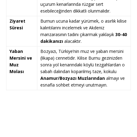
uçurum kenarlarında rüzgar sert
esebileceğinden dikkatli olunmalıdır.
Ziyaret
Burnun ucuna kadar yürümek, o asırlık kilise
Süresi
kalıntılarını incelemek ve Akdeniz
manzarasının tadını çıkarmak yaklaşık
30-40
dakikanızı
alacaktır.
Yaban
Bozyazı, Türkiye’nin muz ve yaban mersini
Mersini ve
(likapa) cennetidir. Kilise Burnu gezinizden
Muz
sonra yol kenarındaki köylü tezgahlardan o
Molası
sabah dalından koparılmış taze, kokulu
Anamur/Bozyazı Muzlarından
almayı ve
esnafla sohbet etmeyi unutmayın.