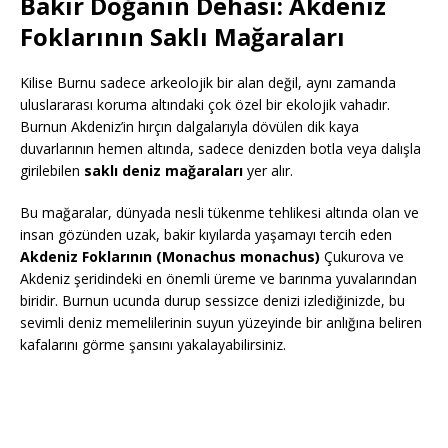
Bakir Doğanın Dehası: Akdeniz
Foklarının Saklı Mağaraları
Kilise Burnu sadece arkeolojik bir alan değil, aynı zamanda
uluslararası koruma altındaki çok özel bir ekolojik vahadır.
Burnun Akdeniz’in hırçın dalgalarıyla dövülen dik kaya
duvarlarının hemen altında, sadece denizden botla veya dalışla
girilebilen
saklı deniz mağaraları
yer alır.
Bu mağaralar, dünyada nesli tükenme tehlikesi altında olan ve
insan gözünden uzak, bakir kıyılarda yaşamayı tercih eden
Akdeniz Foklarının (Monachus monachus)
Çukurova ve
Akdeniz şeridindeki en önemli üreme ve barınma yuvalarından
biridir. Burnun ucunda durup sessizce denizi izlediğinizde, bu
sevimli deniz memelilerinin suyun yüzeyinde bir anlığına beliren
kafalarını görme şansını yakalayabilirsiniz.