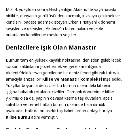
M.S. 4. yüzyıldan sonra Hristiyanlığın Akdeniz’de yayılmasıyla
birlikte, dünyanın gürültüsünden kaçmak, inzivaya çekilmek ve
kendisini ibadete adamak isteyen Erken Hristiyanlık dönemi
keşişleri ve dervişleri, Akdeniz’in bu en hakim ve izole
burunlarını kendilerine mesken seçtiler.
Denizcilere Işık Olan Manastır
Burnun tam en yüksek kayalık noktasına, denizden gelebilecek
korsan saldırılarını gözetlemek ve gece karanlığında
Akdeniz’deki kervan gemilerine bir deniz feneri gibi ışık tutmak
amacıyla anıtsal bir
Kilise ve Manastır kompleksi
inşa edildi.
Yüzyıllar boyunca denizciler bu burnun üzerindeki kilisenin
ışığına bakarak rotalarını çizdiler. Osmanlı döneminde kilise
yıkılmış olsa da, yapının devasa kesme taş duvarları, apsis
kalıntıları ve temel hatları burnun üzerinde hala dimdik
ayaktadır. Halk da bu asırlık taş kalıntılardan dolayı buraya
Kilise Burnu
adını vermiştir.