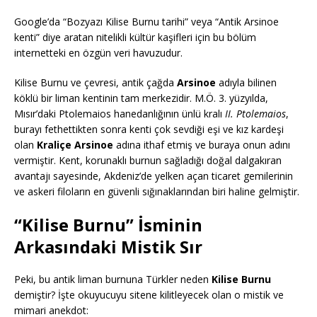
Google’da “Bozyazı Kilise Burnu tarihi” veya “Antik Arsinoe
kenti” diye aratan nitelikli kültür kaşifleri için bu bölüm
internetteki en özgün veri havuzudur.
Kilise Burnu ve çevresi, antik çağda
Arsinoe
adıyla bilinen
köklü bir liman kentinin tam merkezidir. M.Ö. 3. yüzyılda,
Mısır’daki Ptolemaios hanedanlığının ünlü kralı
II. Ptolemaios
,
burayı fethettikten sonra kenti çok sevdiği eşi ve kız kardeşi
olan
Kraliçe Arsinoe
adına ithaf etmiş ve buraya onun adını
vermiştir. Kent, korunaklı burnun sağladığı doğal dalgakıran
avantajı sayesinde, Akdeniz’de yelken açan ticaret gemilerinin
ve askeri filoların en güvenli sığınaklarından biri haline gelmiştir.
“Kilise Burnu” İsminin
Arkasındaki Mistik Sır
Peki, bu antik liman burnuna Türkler neden
Kilise Burnu
demiştir? İşte okuyucuyu sitene kilitleyecek olan o mistik ve
mimari anekdot: