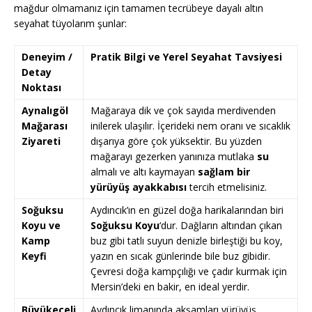
mağdur olmamanız için tamamen tecrübeye dayalı altın
seyahat tüyolarım şunlar:
Deneyim /
Pratik Bilgi ve Yerel Seyahat Tavsiyesi
Detay
Noktası
Aynalıgöl
Mağaraya dik ve çok sayıda merdivenden
Mağarası
inilerek ulaşılır. İçerideki nem oranı ve sıcaklık
Ziyareti
dışarıya göre çok yüksektir. Bu yüzden
mağarayı gezerken yanınıza mutlaka
su
almalı ve altı kaymayan
sağlam bir
yürüyüş ayakkabısı
tercih etmelisiniz.
Soğuksu
Aydıncık’ın en güzel doğa harikalarından biri
Koyu ve
Soğuksu Koyu
‘dur. Dağların altından çıkan
Kamp
buz gibi tatlı suyun denizle birleştiği bu koy,
Keyfi
yazın en sıcak günlerinde bile buz gibidir.
Çevresi doğa kampçılığı ve çadır kurmak için
Mersin’deki en bakir, en ideal yerdir.
Büyükeceli
Aydıncık limanında akşamları yürüyüş