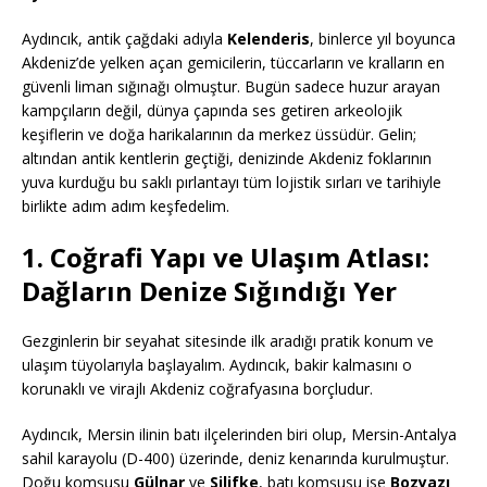
Aydıncık, antik çağdaki adıyla
Kelenderis
, binlerce yıl boyunca
Akdeniz’de yelken açan gemicilerin, tüccarların ve kralların en
güvenli liman sığınağı olmuştur. Bugün sadece huzur arayan
kampçıların değil, dünya çapında ses getiren arkeolojik
keşiflerin ve doğa harikalarının da merkez üssüdür. Gelin;
altından antik kentlerin geçtiği, denizinde Akdeniz foklarının
yuva kurduğu bu saklı pırlantayı tüm lojistik sırları ve tarihiyle
birlikte adım adım keşfedelim.
1. Coğrafi Yapı ve Ulaşım Atlası:
Dağların Denize Sığındığı Yer
Gezginlerin bir seyahat sitesinde ilk aradığı pratik konum ve
ulaşım tüyolarıyla başlayalım. Aydıncık, bakir kalmasını o
korunaklı ve virajlı Akdeniz coğrafyasına borçludur.
Aydıncık, Mersin ilinin batı ilçelerinden biri olup, Mersin-Antalya
sahil karayolu (D-400) üzerinde, deniz kenarında kurulmuştur.
Doğu komşusu
Gülnar
ve
Silifke
, batı komşusu ise
Bozyazı