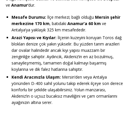
ve
Anamur
‘dur.
Mesafe Durumu:
İlçe merkezi; bağlı olduğu
Mersin şehir
merkezine 170 km
, batıdaki
Anamur’a 60 km
ve
Antalya’ya yaklaşık 325 km mesafededir.
Arazi Yapısı ve Kıyılar:
İlçenin kuzeyini koruyan Toros dağ
blokları denize çok yakın yükselir. Bu yüzden tarım arazileri
dar ovalar halindedir ancak kıyı yapısı muazzam bir
zenginliğe sahiptir. Aydıncık, Akdeniz’in en az bozulmuş,
sanayileşmemiş, tamamen doğal kalmayı başarmış
koylarına ve dik falez hatlarına sahiptir.
Kendi Aracınızla Ulaşım:
Mersin’den veya Antalya
yönünden D-400 sahil yolunu takip ederek ilçeye son derece
konforlu bir şekilde ulaşabilirsiniz. Yolun manzarası,
Akdeniz’in o uçsuz bucaksız maviliğini ve çam ormanlarını
ayağınızın altına serer.