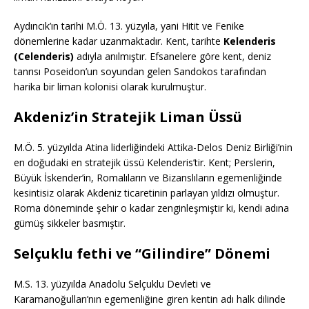
Aydıncık’ın tarihi M.Ö. 13. yüzyıla, yani Hitit ve Fenike
dönemlerine kadar uzanmaktadır. Kent, tarihte
Kelenderis
(Celenderis)
adıyla anılmıştır. Efsanelere göre kent, deniz
tanrısı Poseidon’un soyundan gelen Sandokos tarafından
harika bir liman kolonisi olarak kurulmuştur.
Akdeniz’in Stratejik Liman Üssü
M.Ö. 5. yüzyılda Atina liderliğindeki Attika-Delos Deniz Birliği’nin
en doğudaki en stratejik üssü Kelenderis’tir. Kent; Perslerin,
Büyük İskender’in, Romalıların ve Bizanslıların egemenliğinde
kesintisiz olarak Akdeniz ticaretinin parlayan yıldızı olmuştur.
Roma döneminde şehir o kadar zenginleşmiştir ki, kendi adına
gümüş sikkeler basmıştır.
Selçuklu fethi ve “Gilindire” Dönemi
M.S. 13. yüzyılda Anadolu Selçuklu Devleti ve
Karamanoğulları’nın egemenliğine giren kentin adı halk dilinde