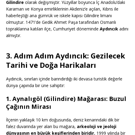
Gilindire
olarak değişmiştir. Yüzyıllar boyunca İç Anadolu’daki
Karaman ve Konya emirliklerinin Akdeniz’e açılan, Kıbrıs ile
haberleştiği ana gümrük ve iskele kapısı Gilindire limanı
olmuştur. 1471’de Gedik Ahmet Paşa tarafından Osmanlı
topraklarına katılan ilçe, Cumhuriyet döneminde
Aydıncık
adını
almıştır.
3. Adım Adım Aydıncık: Gezilecek
Tarihi ve Doğa Harikaları
Aydıncık, sınırları içinde barındırdığı iki devasa turistik değerle
dünya çapında bir üne sahiptir:
1. Aynalıgöl (Gilindire) Mağarası: Buzul
Çağının Mirası
İlçenin yaklaşık 10 km doğusunda, deniz kenarındaki dik bir
falez duvarında yer alan bu mağara,
arkeoloji ve jeoloji
dünyasının en büyük keşiflerinden biridir.
1999 yılında bir