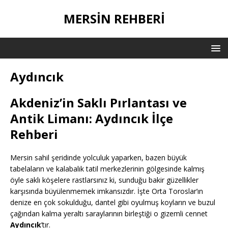
MERSIN REHBERI
Aydıncık
Akdeniz’in Saklı Pırlantası ve
Antik Limanı: Aydıncık İlçe
Rehberi
Mersin sahil şeridinde yolculuk yaparken, bazen büyük
tabelaların ve kalabalık tatil merkezlerinin gölgesinde kalmış
öyle saklı köşelere rastlarsınız ki, sunduğu bakir güzellikler
karşısında büyülenmemek imkansızdır. İşte Orta Toroslar’ın
denize en çok sokulduğu, dantel gibi oyulmuş koyların ve buzul
çağından kalma yeraltı saraylarının birleştiği o gizemli cennet
Aydıncık
’tır.