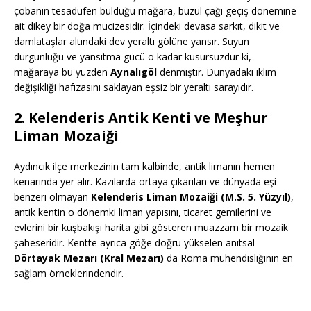
çobanın tesadüfen bulduğu mağara, buzul çağı geçiş dönemine
ait dikey bir doğa mucizesidir. İçindeki devasa sarkıt, dikit ve
damlataşlar altındaki dev yeraltı gölüne yansır. Suyun
durgunluğu ve yansıtma gücü o kadar kusursuzdur ki,
mağaraya bu yüzden
Aynalıgöl
denmiştir. Dünyadaki iklim
değişikliği hafızasını saklayan eşsiz bir yeraltı sarayıdır.
2. Kelenderis Antik Kenti ve Meşhur
Liman Mozaiği
Aydıncık ilçe merkezinin tam kalbinde, antik limanın hemen
kenarında yer alır. Kazılarda ortaya çıkarılan ve dünyada eşi
benzeri olmayan
Kelenderis Liman Mozaiği (M.S. 5. Yüzyıl)
,
antik kentin o dönemki liman yapısını, ticaret gemilerini ve
evlerini bir kuşbakışı harita gibi gösteren muazzam bir mozaik
şaheseridir. Kentte ayrıca göğe doğru yükselen anıtsal
Dörtayak Mezarı (Kral Mezarı)
da Roma mühendisliğinin en
sağlam örneklerindendir.