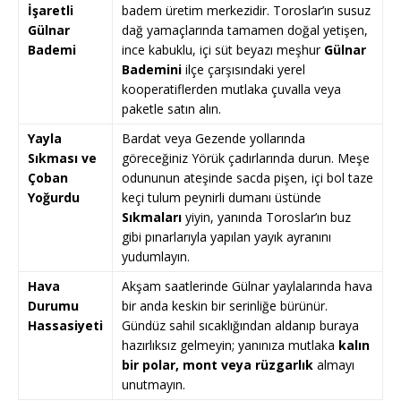
İşaretli
badem üretim merkezidir. Toroslar’ın susuz
Gülnar
dağ yamaçlarında tamamen doğal yetişen,
Bademi
ince kabuklu, içi süt beyazı meşhur
Gülnar
Bademini
ilçe çarşısındaki yerel
kooperatiflerden mutlaka çuvalla veya
paketle satın alın.
Yayla
Bardat veya Gezende yollarında
Sıkması ve
göreceğiniz Yörük çadırlarında durun. Meşe
Çoban
odununun ateşinde sacda pişen, içi bol taze
Yoğurdu
keçi tulum peynirli dumanı üstünde
Sıkmaları
yiyin, yanında Toroslar’ın buz
gibi pınarlarıyla yapılan yayık ayranını
yudumlayın.
Hava
Akşam saatlerinde Gülnar yaylalarında hava
Durumu
bir anda keskin bir serinliğe bürünür.
Hassasiyeti
Gündüz sahil sıcaklığından aldanıp buraya
hazırlıksız gelmeyin; yanınıza mutlaka
kalın
bir polar, mont veya rüzgarlık
almayı
unutmayın.