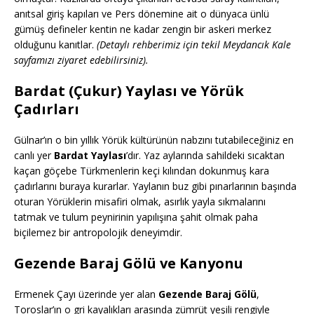
anıtsal giriş kapıları ve Pers dönemine ait o dünyaca ünlü
gümüş defineler kentin ne kadar zengin bir askeri merkez
olduğunu kanıtlar.
(Detaylı rehberimiz için tekil Meydancık Kale
sayfamızı ziyaret edebilirsiniz).
Bardat (Çukur) Yaylası ve Yörük
Çadırları
Gülnar’ın o bin yıllık Yörük kültürünün nabzını tutabileceğiniz en
canlı yer
Bardat Yaylası
’dır. Yaz aylarında sahildeki sıcaktan
kaçan göçebe Türkmenlerin keçi kılından dokunmuş kara
çadırlarını buraya kurarlar. Yaylanın buz gibi pınarlarının başında
oturan Yörüklerin misafiri olmak, asırlık yayla sıkmalarını
tatmak ve tulum peynirinin yapılışına şahit olmak paha
biçilemez bir antropolojik deneyimdir.
Gezende Baraj Gölü ve Kanyonu
Ermenek Çayı üzerinde yer alan
Gezende Baraj Gölü
,
Toroslar’ın o gri kayalıkları arasında zümrüt yeşili rengiyle