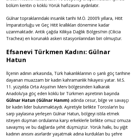
bölüm kentin o köklü Yörük hafızasını aydınlatır.
Gülnar topraklarındaki insanlık tarihi M.Ö. 2000’li yıllara, Hitit
İmparatorluğu ve Geç Hitit krallıkları dönemine kadar
uzanmaktadır. Antik çağda Kilikya Dağlık Bölgesi’nin (Cilicia
Trachea) en korunaklı askeri istasyonlarından biri olmuştur.
Efsanevi Türkmen Kadını: Gülnar
Hatun
İlçenin adının arkasında, Türk hakanlıklarının o şanlı göç tarihine
dayanan muazzam bir kadın kahramanlık hikayesi yatar. M.S.
11. yüzyılda Orta Asya’nın Merv bölgesinden kalkarak
Anadolu’ya göç eden köklü bir Türkmen aşiretinin başında
Gülnar Hatun (Gülnar Hanım)
adında cesur, bilge ve savaşçı
bir kadın lider bulunmaktaydı. Aşiretiyle birlikte Toroslar’ın bu
sarp yaylasına yerleşen Gülnar Hatun, bölgeyi istila etmek
isteyen düşman ordularına karşı erkeklerle birlikte omuz omuza
savaşmış ve bu dağlarda şehit düşmüştür. Yörük halkı, bu yiğit
kadının anısını asırlardır yaşatmak adına kurdukları bu şehre