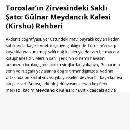
Toroslar’ın Zirvesindeki Saklı
Şato: Gülnar Meydancık Kalesi
(Kirshu) Rehberi
Akdeniz coğrafyası, yer üstündeki mavi bayraklı koyları kadar,
sahilden birkaç kilometre içeriye girildiğinde Toroslar’ın sarp
kayalıklarına kurulmuş saklı dağ kaleleriyle de tam bir macera
kütüphanesidir. Mersin sahil şeridinin o nemli havasını
arkanızda bırakıp, çam kokulu virajlardan yukarıya, Gülnar’ın o
serin ve rüzgarlı yaylalarına doğru tırmandığınızda, vadinin
ortasında bir kartal yuvası gibi yükselen devasa bir kaya kütlesi
karşılar sizi. Burası, arkeoloji dünyasını sarsan keşiflerin
merkezi, kadim
Meydancık Kalesi
’dir (Antik çağdaki adıyla
Kirshu
).
Meydancık Kalesi, sıradan bir taş yığınından ibaret değildir; o,
Hititlerin sınır karakolu, Pers satraplarının (valilerinin) lüks saray
üssü ve Büyük İskender’in generallerinin Akdeniz’i gözetlediği
sarp bir askeri deha abidesidir. Gelin; altından gizemli yeraltı