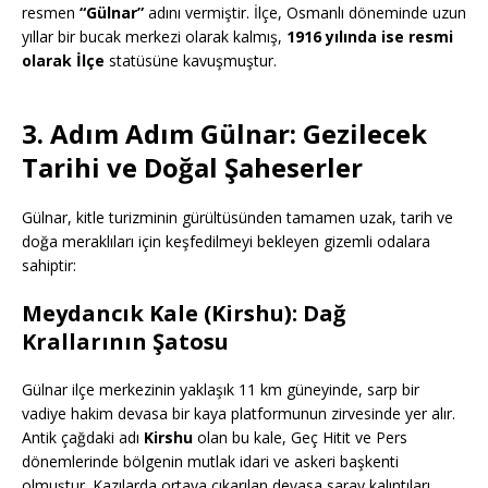
resmen
“Gülnar”
adını vermiştir. İlçe, Osmanlı döneminde uzun
yıllar bir bucak merkezi olarak kalmış,
1916 yılında ise resmi
olarak İlçe
statüsüne kavuşmuştur.
3. Adım Adım Gülnar: Gezilecek
Tarihi ve Doğal Şaheserler
Gülnar, kitle turizminin gürültüsünden tamamen uzak, tarih ve
doğa meraklıları için keşfedilmeyi bekleyen gizemli odalara
sahiptir:
Meydancık Kale (Kirshu): Dağ
Krallarının Şatosu
Gülnar ilçe merkezinin yaklaşık 11 km güneyinde, sarp bir
vadiye hakim devasa bir kaya platformunun zirvesinde yer alır.
Antik çağdaki adı
Kirshu
olan bu kale, Geç Hitit ve Pers
dönemlerinde bölgenin mutlak idari ve askeri başkenti
olmuştur. Kazılarda ortaya çıkarılan devasa saray kalıntıları,