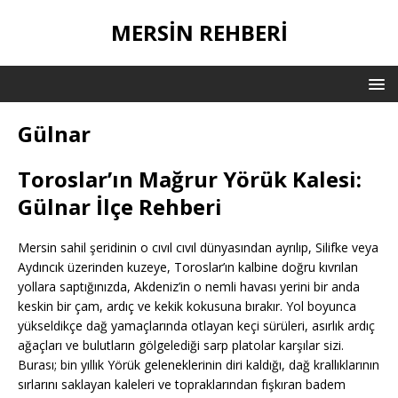
MERSIN REHBERI
Gülnar
Toroslar’ın Mağrur Yörük Kalesi:
Gülnar İlçe Rehberi
Mersin sahil şeridinin o cıvıl cıvıl dünyasından ayrılıp, Silifke veya
Aydıncık üzerinden kuzeye, Toroslar’ın kalbine doğru kıvrılan
yollara saptığınızda, Akdeniz’in o nemli havası yerini bir anda
keskin bir çam, ardıç ve kekik kokusuna bırakır. Yol boyunca
yükseldikçe dağ yamaçlarında otlayan keçi sürüleri, asırlık ardıç
ağaçları ve bulutların gölgelediği sarp platolar karşılar sizi.
Burası; bin yıllık Yörük geleneklerinin diri kaldığı, dağ krallıklarının
sırlarını saklayan kaleleri ve topraklarından fışkıran badem