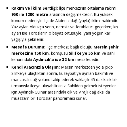
Rakım ve İklim Sertliği:
İlçe merkezinin ortalama rakımı
950 ile 1200 metre
arasında değişmektedir. Bu yüksek
konum nedeniyle ilçede Akdeniz dağ (yayla) iklimi hakimdir.
Yaz ayları oldukça serin, nemsiz ve ferahlatıcı geçerken; kış
ayları ise Toroslar’ın o beyaz örtüsüyle, yani yoğun kar
yağışıyla şekillenir.
Mesafe Durumu:
İlçe merkezi; bağlı olduğu
Mersin şehir
merkezine 150 km
, komşusu
Silifke’ye 55 km
ve sahil
kenarındaki
Aydıncık’a ise 32 km
mesafededir.
Kendi Aracınızla Ulaşım:
Mersin merkezden yola çıkıp
Silifke’ye ulaştıktan sonra, kuzeybatıya ayrılan bakımlı ve
manzaralı dağ yolunu takip ederek yaklaşık 45 dakikalık bir
tırmanışla ilçeye ulaşabilirsiniz. Sahilden gelmek isteyenler
için Aydıncık-Gülnar arasındaki dik ve virajlı dağ aksı da
muazzam bir Toroslar panoraması sunar.