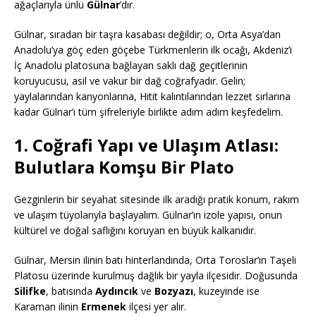
ağaçlarıyla ünlü
Gülnar
’dır.
Gülnar, sıradan bir taşra kasabası değildir; o, Orta Asya’dan
Anadolu’ya göç eden göçebe Türkmenlerin ilk ocağı, Akdeniz’i
İç Anadolu platosuna bağlayan saklı dağ geçitlerinin
koruyucusu, asil ve vakur bir dağ coğrafyadır. Gelin;
yaylalarından kanyonlarına, Hitit kalıntılarından lezzet sırlarına
kadar Gülnar’ı tüm şifreleriyle birlikte adım adım keşfedelim.
1. Coğrafi Yapı ve Ulaşım Atlası:
Bulutlara Komşu Bir Plato
Gezginlerin bir seyahat sitesinde ilk aradığı pratik konum, rakım
ve ulaşım tüyolarıyla başlayalım. Gülnar’ın izole yapısı, onun
kültürel ve doğal saflığını koruyan en büyük kalkanıdır.
Gülnar, Mersin ilinin batı hinterlandında, Orta Toroslar’ın Taşeli
Platosu üzerinde kurulmuş dağlık bir yayla ilçesidir. Doğusunda
Silifke
, batısında
Aydıncık
ve
Bozyazı
, kuzeyinde ise
Karaman ilinin
Ermenek
ilçesi yer alır.