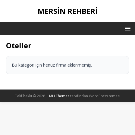
MERSIN REHBERI
Oteller
Bu kategori için henüz firma eklenmemiş.
Telif hakkı © 2026 |
MH Themes
tarafından WordPress teması