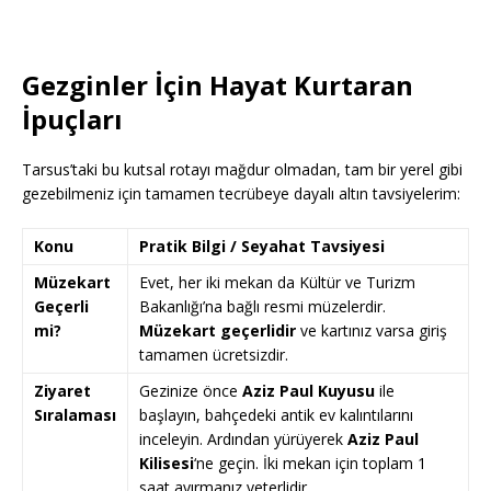
Gezginler İçin Hayat Kurtaran
İpuçları
Tarsus’taki bu kutsal rotayı mağdur olmadan, tam bir yerel gibi
gezebilmeniz için tamamen tecrübeye dayalı altın tavsiyelerim:
Konu
Pratik Bilgi / Seyahat Tavsiyesi
Müzekart
Evet, her iki mekan da Kültür ve Turizm
Geçerli
Bakanlığı’na bağlı resmi müzelerdir.
mi?
Müzekart geçerlidir
ve kartınız varsa giriş
tamamen ücretsizdir.
Ziyaret
Gezinize önce
Aziz Paul Kuyusu
ile
Sıralaması
başlayın, bahçedeki antik ev kalıntılarını
inceleyin. Ardından yürüyerek
Aziz Paul
Kilisesi
‘ne geçin. İki mekan için toplam 1
saat ayırmanız yeterlidir.