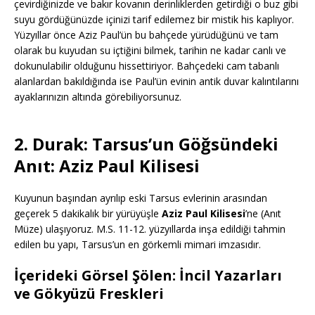
çevirdiğinizde ve bakır kovanın derinliklerden getirdiği o buz gibi
suyu gördüğünüzde içinizi tarif edilemez bir mistik his kaplıyor.
Yüzyıllar önce Aziz Paul’ün bu bahçede yürüdüğünü ve tam
olarak bu kuyudan su içtiğini bilmek, tarihin ne kadar canlı ve
dokunulabilir olduğunu hissettiriyor. Bahçedeki cam tabanlı
alanlardan bakıldığında ise Paul’ün evinin antik duvar kalıntılarını
ayaklarınızın altında görebiliyorsunuz.
2. Durak: Tarsus’un Göğsündeki
Anıt: Aziz Paul Kilisesi
Kuyunun başından ayrılıp eski Tarsus evlerinin arasından
geçerek 5 dakikalık bir yürüyüşle
Aziz Paul Kilisesi
’ne (Anıt
Müze) ulaşıyoruz. M.S. 11-12. yüzyıllarda inşa edildiği tahmin
edilen bu yapı, Tarsus’un en görkemli mimari imzasıdır.
İçerideki Görsel Şölen: İncil Yazarları
ve Gökyüzü Freskleri