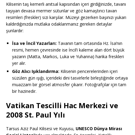
Kilisenin taş kemerli anıtsal kapısından içeri girdiğinizde, tavanı
taşıyan devasa mermer sütunlar ve göz kamaştırıcı tavan
resimleri (freskler) sizi karşılar. Müzeyi gezerken başınızı yukarı
kaldırdığınızda mutlaka odaklanmanız gereken detaylar
şunlardır:
İsa ve İncil Yazarları:
Tavanın tam ortasında Hz. İsa’nın
resmi, hemen çevresinde ise İncil’i kaleme alan dört büyük
yazarın (Matta, Markos, Luka ve Yuhanna) harika freskleri
yer alır.
Göz Alıcı Işıklandırma:
Kilisenin pencerelerinden içeri
süzülen gün ışığı, içerideki dini tasvirlerle birleştiğinde ortaya
muazzam bir görsel atmosfer çıkarır. Fotoğrafçılar için tam
bir hazinedir.
Vatikan Tescilli Hac Merkezi ve
2008 St. Paul Yılı
Tarsus Aziz Paul Kilisesi ve Kuyusu,
UNESCO Dünya Mirası