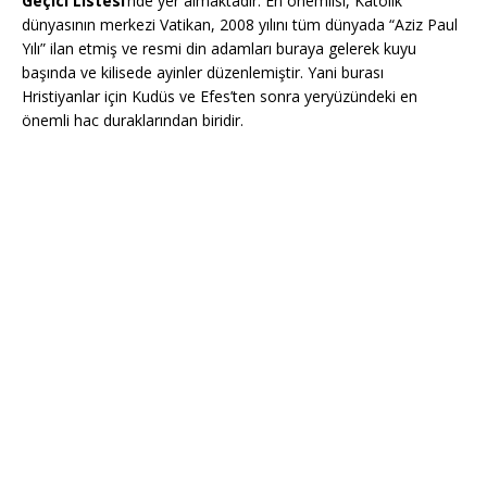
Geçici Listesi
’nde yer almaktadır. En önemlisi, Katolik
dünyasının merkezi Vatikan, 2008 yılını tüm dünyada “Aziz Paul
Yılı” ilan etmiş ve resmi din adamları buraya gelerek kuyu
başında ve kilisede ayinler düzenlemiştir. Yani burası
Hristiyanlar için Kudüs ve Efes’ten sonra yeryüzündeki en
önemli hac duraklarından biridir.