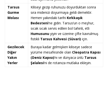
Tarsus
Kiliseyi gezip ruhunuzu doyurduktan sonra
Gurme
sıra midenizi doyurmaya geldi demektir.
Molası
Hemen yakındaki tarihi
Kırkkaşık
Bedesteni
’ne gidin. Tarsus’un o meşhur,
sıcak sıcak servis edilen bol tahinli, etli
Humusunu
yiyin ve üzerine çifte kavrulmuş
fıstıklı
Tarsus Kahvesi (Süvari)
için.
Gezilecek
Buraya kadar gelmişken kiliseye sadece
Diğer
yürüme mesafesinde olan
Cleopatra Kapısı
Yakın
(Deniz Kapısı)
’nı ve dünyaca ünlü
Tarsus
Yerler
Şelalesi
’ni de rotanıza mutlaka ekleyin.