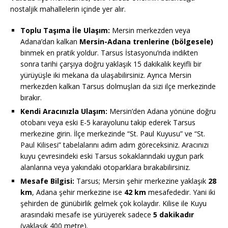
nostaljik mahallelerin içinde yer alır.
Toplu Taşıma İle Ulaşım:
Mersin merkezden veya
Adana’dan kalkan
Mersin-Adana trenlerine (bölgesele)
binmek en pratik yoldur. Tarsus İstasyonu’nda indikten
sonra tarihi çarşıya doğru yaklaşık 15 dakikalık keyifli bir
yürüyüşle iki mekana da ulaşabilirsiniz. Ayrıca Mersin
merkezden kalkan Tarsus dolmuşları da sizi ilçe merkezinde
bırakır.
Kendi Aracınızla Ulaşım:
Mersin’den Adana yönüne doğru
otobanı veya eski E-5 karayolunu takip ederek Tarsus
merkezine girin. İlçe merkezinde “St. Paul Kuyusu” ve “St.
Paul Kilisesi” tabelalarını adım adım göreceksiniz. Aracınızı
kuyu çevresindeki eski Tarsus sokaklarındaki uygun park
alanlarına veya yakındaki otoparklara bırakabilirsiniz.
Mesafe Bilgisi:
Tarsus; Mersin şehir merkezine yaklaşık
28
km
, Adana şehir merkezine ise
42 km
mesafededir. Yani iki
şehirden de günübirlik gelmek çok kolaydır. Kilise ile Kuyu
arasındaki mesafe ise yürüyerek sadece
5 dakikadır
(yaklaşık 400 metre).