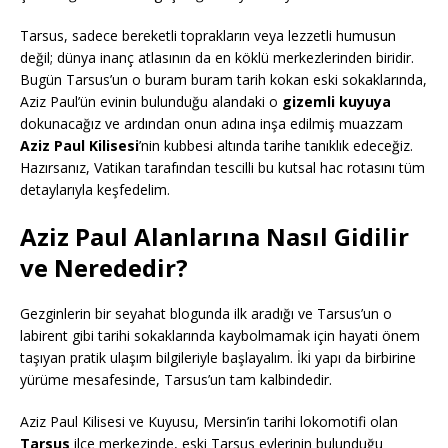
Tarsus, sadece bereketli toprakların veya lezzetli humusun
değil; dünya inanç atlasının da en köklü merkezlerinden biridir.
Bugün Tarsus’un o buram buram tarih kokan eski sokaklarında,
Aziz Paul’ün evinin bulunduğu alandaki o
gizemli kuyuya
dokunacağız ve ardından onun adına inşa edilmiş muazzam
Aziz Paul Kilisesi
’nin kubbesi altında tarihe tanıklık edeceğiz.
Hazırsanız, Vatikan tarafından tescilli bu kutsal hac rotasını tüm
detaylarıyla keşfedelim.
Aziz Paul Alanlarına Nasıl Gidilir
ve Nerededir?
Gezginlerin bir seyahat blogunda ilk aradığı ve Tarsus’un o
labirent gibi tarihi sokaklarında kaybolmamak için hayati önem
taşıyan pratik ulaşım bilgileriyle başlayalım. İki yapı da birbirine
yürüme mesafesinde, Tarsus’un tam kalbindedir.
Aziz Paul Kilisesi ve Kuyusu, Mersin’in tarihi lokomotifi olan
Tarsus
ilçe merkezinde, eski Tarsus evlerinin bulunduğu