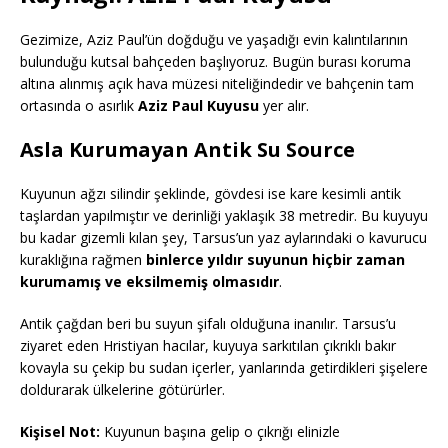
Gezimize, Aziz Paul’ün doğduğu ve yaşadığı evin kalıntılarının
bulunduğu kutsal bahçeden başlıyoruz. Bugün burası koruma
altına alınmış açık hava müzesi niteliğindedir ve bahçenin tam
ortasında o asırlık
Aziz Paul Kuyusu
yer alır.
Asla Kurumayan Antik Su Source
Kuyunun ağzı silindir şeklinde, gövdesi ise kare kesimli antik
taşlardan yapılmıştır ve derinliği yaklaşık 38 metredir. Bu kuyuyu
bu kadar gizemli kılan şey, Tarsus’un yaz aylarındaki o kavurucu
kuraklığına rağmen
binlerce yıldır suyunun hiçbir zaman
kurumamış ve eksilmemiş olmasıdır
.
Antik çağdan beri bu suyun şifalı olduğuna inanılır. Tarsus’u
ziyaret eden Hristiyan hacılar, kuyuya sarkıtılan çıkrıklı bakır
kovayla su çekip bu sudan içerler, yanlarında getirdikleri şişelere
doldurarak ülkelerine götürürler.
Kişisel Not:
Kuyunun başına gelip o çıkrığı elinizle