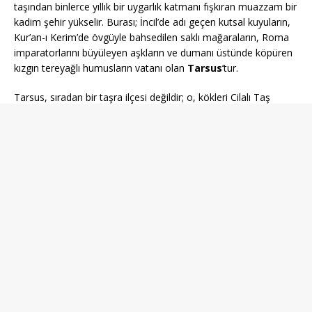
taşından binlerce yıllık bir uygarlık katmanı fışkıran muazzam bir
kadim şehir yükselir. Burası; İncil’de adı geçen kutsal kuyuların,
Kur’an-ı Kerim’de övgüyle bahsedilen saklı mağaraların, Roma
imparatorlarını büyüleyen aşkların ve dumanı üstünde köpüren
kızgın tereyağlı humusların vatanı olan
Tarsus
’tur.
Tarsus, sıradan bir taşra ilçesi değildir; o, kökleri Cilalı Taş
Devri’ne kadar uzanan, antik çağda Kilikya bölgesinin mutlak
başkentliğini yapmış, felsefe okullarıyla Atina ve İskenderiye ile
yarışmış devasa bir medeniyet beşiğidir. Gelin; asırlık taş
evlerinden gizemli inanç merkezlerine, tescilli yöresel
lezzetlerinden tarihi ticaret kapılarına kadar Tarsus’u tüm
şifreleriyle birlikte adım adım keşfedelim.
1. Coğrafi Konum ve Lojistik
Atlası: Çukurova’nın Şahdamarı
Gezginlerin seyahat planı yaparken en çok ihtiyaç duyduğu
lojistik konum, komşuluk bağları ve ulaşım tüyolarıyla
başlayalım. Tarsus, Akdeniz Bölgesi’nin en hayati ulaşım