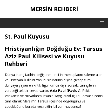
MERSIN REHBERI
St. Paul Kuyusu
Hristiyanlığın Doğduğu Ev: Tarsus
Aziz Paul Kilisesi ve Kuyusu
Rehberi
Dünya inanç tarihini değiştiren, İncil’in mektuplarını kaleme alan
ve Hristiyanlık dinini Yahudi sınırlarının dışına çıkarıp tüm
dünyaya yayan en kritik figür kimdir diye sorsak, tarihçilerin
vereceği tek bir cevap vardır:
Aziz Paul (Pavlus)
. Peki,
Vatikan’ın ve milyarlarca insanın saygı duyduğu bu devasa ismin
tam olarak Mersin’in Tarsus ilçesinde doğduğunu ve
çocukluğunu burada geçirdiğini biliyor muydunuz?