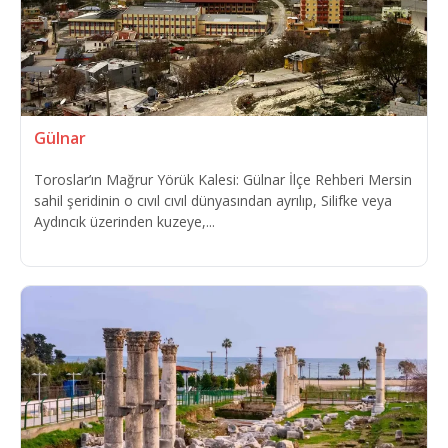
Gülnar
Toroslar’ın Mağrur Yörük Kalesi: Gülnar İlçe Rehberi Mersin
sahil şeridinin o cıvıl cıvıl dünyasından ayrılıp, Silifke veya
Aydıncık üzerinden kuzeye,...